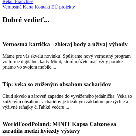
Retail
Franchise
Vernostná Karta
Kontakt
EÚ projekty
Dobré vedieť...
Vernostná kartička - zbieraj body a užívaj výhody
Máme pre vás skvelú novinku! Spúšťame nový vernostný program
vo forme digitálnej karty Minit, ktorú môžete mať vždy poruke
priamo vo svojom mobile....
Tip: veka so zníženým obsahom sacharidov
Chutí skvelo a zároveň zapadne do vyváženého jedálnička. Veka so
zníženým obsahom sacharidov je ideálnym základom pre rýchle a
výživné raňajky či ľahkú večeru....
WorldFoodPoland: MINIT Kapsa Calzone sa
zaradila medzi hviezdy výstavy