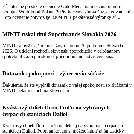
Získali sme prestížne ocenenie Gold Medal na medzinárodnom
podujatí WorldFood Poland 2026, kde sme zároveň vystavovateľmi.
Toto ocenenie potvrdzuje, že MINIT pekárenské výrobky sú ...
MINIT získal titul Superbrands Slovakia 2026
MINIT sa pýši ďalším prestížnym titulom Superbrands Slovakia
2026. O udelení rozhodli slovenskí spotrebitelia v celoštátnom
spotrebiteľskom prieskume, pričom finálne potvrdenie zna...
Dotazník spokojnosti - výhercovia súťaže
Ďakujeme, že ste vyplnili dotazník o vašej spokojnosti so službami v
MINIT pekárničkách na Slovensku....
Kváskový chlieb Ďuro Truľo na vybraných
čerpacích staniciach Dalioil
Kváskový chlieb Ďuro Truľo nájdete aj na vybraných čerpacích
staniciach Dalioil. Popri tankovaní si môžete kúpiť aj fantastický