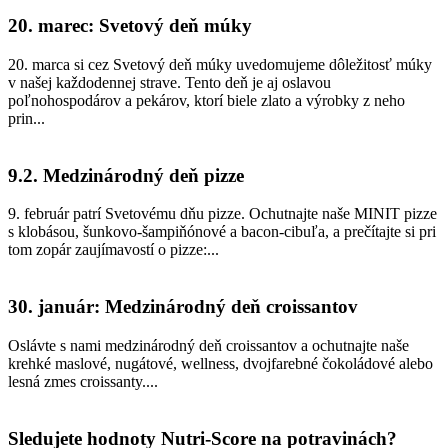
20. marec: Svetový deň múky
20. marca si cez Svetový deň múky uvedomujeme dôležitosť múky
v našej každodennej strave. Tento deň je aj oslavou
poľnohospodárov a pekárov, ktorí biele zlato a výrobky z neho
prin...
9.2. Medzinárodný deň pizze
9. február patrí Svetovému dňu pizze. Ochutnajte naše MINIT pizze
s klobásou, šunkovo-šampiňónové a bacon-cibuľa, a prečítajte si pri
tom zopár zaujímavostí o pizze:...
30. január: Medzinárodný deň croissantov
Oslávte s nami medzinárodný deň croissantov a ochutnajte naše
krehké maslové, nugátové, wellness, dvojfarebné čokoládové alebo
lesná zmes croissanty....
Sledujete hodnoty Nutri-Score na potravinách?