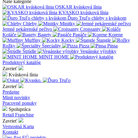
Naše kategórie
OSKAR kvásková línia
KVASKO kvásková línia
Ďuro Truľo chleby s kváskom
Chleby
Minitky
Jemné pekárenské pečivo
Croissanty
Koláče
Bagety
Pagáče
Korene
Muffiny
Kocky
Štangle
Rožky
Špeciality
Pizza
Pinsa
Štrúdle
Vegánske výrobky
MINIT HOME
Produktový katalóg
Zavrieť
Kvásková línia
Zavrieť
Predajne
Minit novinky
Pracovné ponuky
Spolupráca
Retail
Franchise
Zavrieť
Vernostná Karta
Kontakt
EÚ projekty