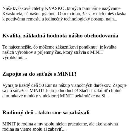
Naše kváskové chleby KVASKO, ktorých familiárne nazývame
Kvaskovia, sú našou pýchou. Okrem toho, že sa v nich mieša láska
k poctivému remeslu a jedinečný technologický postup, najn...
Kvalita, základná hodnota nášho obchodovania
To najcennejšie, čo môžeme zákazníkovi ponúknuť, je kvalita
našich výrobkov a príjemný čas, ktorý strávia s MINIT
výrobkami....
Zapojte sa do súťaže s MINIT!
Vyhrajte každý deň 50 Eur na nákup vianočných darčekov. Zapojte
sa do súťaže s MINIT! Je to jednoduché! Stačí si zakúpiť chutné
chrumkavé minitky v niektorej MINIT pekárničke na Sl...
Rodinný deň - takto sme sa zabávali
MINIT je rodina a my spolu nielen pracujeme, ale ako správna
rodina sa vieme spolu aj zabaviť....