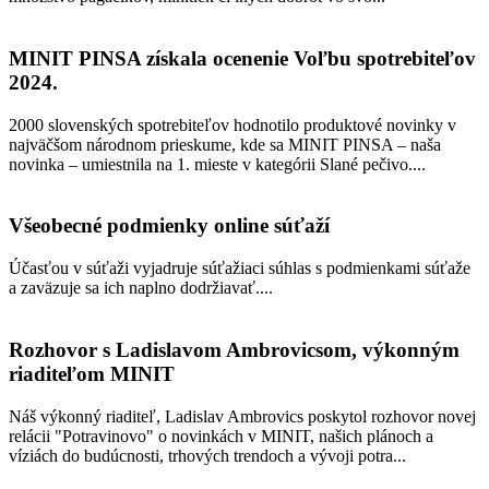
MINIT PINSA získala ocenenie Voľbu spotrebiteľov
2024.
2000 slovenských spotrebiteľov hodnotilo produktové novinky v
najväčšom národnom prieskume, kde sa MINIT PINSA – naša
novinka – umiestnila na 1. mieste v kategórii Slané pečivo....
Všeobecné podmienky online súťaží
Účasťou v súťaži vyjadruje súťažiaci súhlas s podmienkami súťaže
a zaväzuje sa ich naplno dodržiavať....
Rozhovor s Ladislavom Ambrovicsom, výkonným
riaditeľom MINIT
Náš výkonný riaditeľ, Ladislav Ambrovics poskytol rozhovor novej
relácii "Potravinovo" o novinkách v MINIT, našich plánoch a
víziách do budúcnosti, trhových trendoch a vývoji potra...