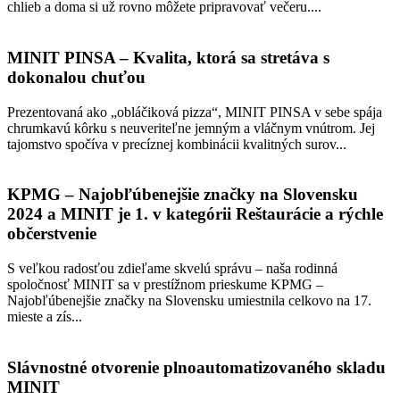
chlieb a doma si už rovno môžete pripravovať večeru....
MINIT PINSA – Kvalita, ktorá sa stretáva s
dokonalou chuťou
Prezentovaná ako „obláčiková pizza“, MINIT PINSA v sebe spája
chrumkavú kôrku s neuveriteľne jemným a vláčnym vnútrom. Jej
tajomstvo spočíva v precíznej kombinácii kvalitných surov...
KPMG – Najobľúbenejšie značky na Slovensku
2024 a MINIT je 1. v kategórii Reštaurácie a rýchle
občerstvenie
S veľkou radosťou zdieľame skvelú správu – naša rodinná
spoločnosť MINIT sa v prestížnom prieskume KPMG –
Najobľúbenejšie značky na Slovensku umiestnila celkovo na 17.
mieste a zís...
Slávnostné otvorenie plnoautomatizovaného skladu
MINIT