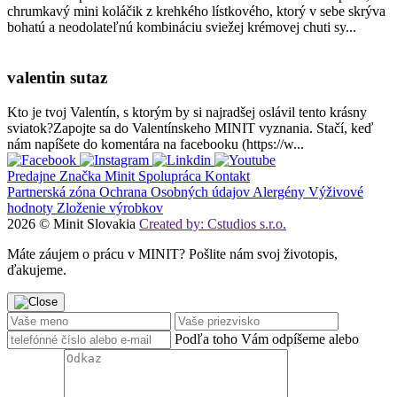
chrumkavý mini koláčik z krehkého lístkového, ktorý v sebe skrýva
bohatú a neodolateľnú kombináciu sviežej krémovej chuti sy...
valentin sutaz
Kto je tvoj Valentín, s ktorým by si najradšej oslávil tento krásny
sviatok?Zapojte sa do Valentínskeho MINIT vyznania. Stačí, keď
nám napíšete do komentára na facebooku (https://w...
Predajne
Značka Minit
Spolupráca
Kontakt
Partnerská zóna
Ochrana Osobných údajov
Alergény
Výživové
hodnoty
Zloženie výrobkov
2026 © Minit Slovakia
Created by: Cstudios s.r.o.
Máte záujem o prácu v MINIT? Pošlite nám svoj životopis,
ďakujeme.
Podľa toho Vám odpíšeme alebo