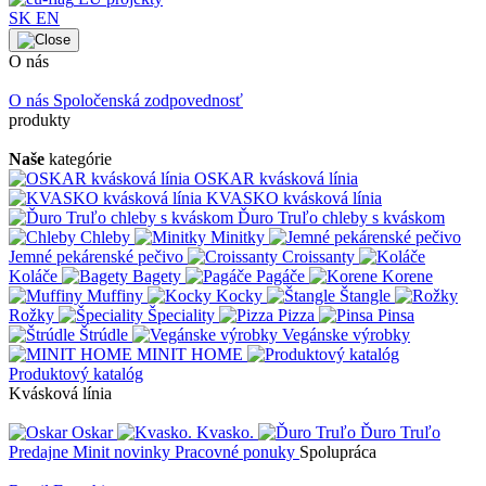
SK
EN
O nás
O nás
Spoločenská zodpovednosť
produkty
Naše
kategórie
OSKAR kvásková línia
KVASKO kvásková línia
Ďuro Truľo chleby s kváskom
Chleby
Minitky
Jemné pekárenské pečivo
Croissanty
Koláče
Bagety
Pagáče
Korene
Muffiny
Kocky
Štangle
Rožky
Špeciality
Pizza
Pinsa
Štrúdle
Vegánske výrobky
MINIT HOME
Produktový katalóg
Kvásková línia
Oskar
Kvasko.
Ďuro Truľo
Predajne
Minit novinky
Pracovné ponuky
Spolupráca