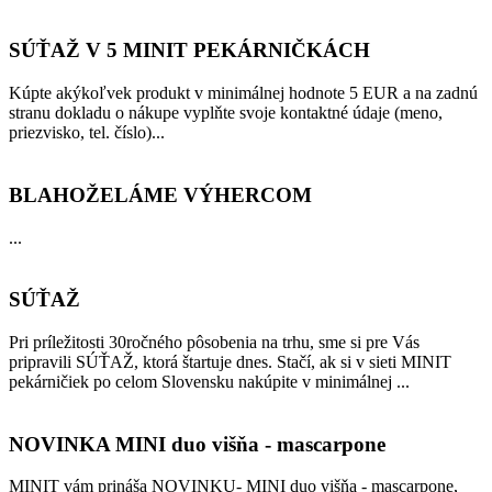
SÚŤAŽ V 5 MINIT PEKÁRNIČKÁCH
Kúpte akýkoľvek produkt v minimálnej hodnote 5 EUR a na zadnú
stranu dokladu o nákupe vyplňte svoje kontaktné údaje (meno,
priezvisko, tel. číslo)...
BLAHOŽELÁME VÝHERCOM
...
SÚŤAŽ
Pri príležitosti 30ročného pôsobenia na trhu, sme si pre Vás
pripravili SÚŤAŽ, ktorá štartuje dnes. Stačí, ak si v sieti MINIT
pekárničiek po celom Slovensku nakúpite v minimálnej ...
NOVINKA MINI duo višňa - mascarpone
MINIT vám prináša NOVINKU- MINI duo višňa - mascarpone,