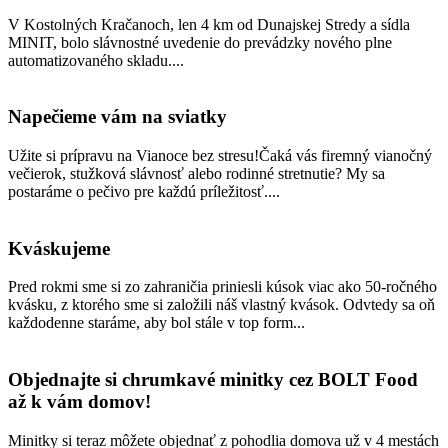
V Kostolných Kračanoch, len 4 km od Dunajskej Stredy a sídla
MINIT, bolo slávnostné uvedenie do prevádzky nového plne
automatizovaného skladu....
Napečieme vám na sviatky
Užite si prípravu na Vianoce bez stresu!Čaká vás firemný vianočný
večierok, stužková slávnosť alebo rodinné stretnutie? My sa
postaráme o pečivo pre každú príležitosť....
Kváskujeme
Pred rokmi sme si zo zahraničia priniesli kúsok viac ako 50-ročného
kvásku, z ktorého sme si založili náš vlastný kvások. Odvtedy sa oň
každodenne staráme, aby bol stále v top form...
Objednajte si chrumkavé minitky cez BOLT Food
až k vám domov!
Minitky si teraz môžete objednať z pohodlia domova už v 4 mestách