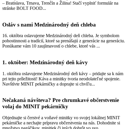
– Bratislava, Trnava, Trenčín a Žilina! Stačí vyplniť formulár na
stránke BOLT FOOD...
Osláv s nami Medzinárodný deň chleba
16. októbra oslavujeme Medzinárodný deň chleba. Je symbolom
pohostinnosti a tradícií, ktoré sa prenášajú z generácie na generáciu.
Ponúkame vám 10 zaujímavostí o chlebe, ktoré vás ...
1. október: Medzinárodný deň kávy
1. októbra oslavujeme Medzinárodný deň kávy – pridajte sa k nám
pri tejto príležitosti! Káva a minitky tvoria neodolateľné spojenie.
Navštívte MINIT pekárničky a doprajte si chvíľu...
Nečakaná návšteva? Pre chrumkavé občerstvenie
volaj do MINIT pekárničky
Objednajte si čerstvé a voňavé minitky vo svojej lokálnej MINIT
pekárničke a nechajte prípravu občerstvenia na nás. Dohodnite si
množstvo pagáčikov, minitiek či iných dobrôt vo svo...