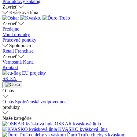
Produktový katalóg
Zavrieť
Kvásková línia
Zavrieť
Predajne
Minit novinky
Pracovné ponuky
Spolupráca
Retail
Franchise
Zavrieť
Vernostná Karta
Kontakt
EÚ projekty
SK
EN
O nás
O nás
Spoločenská zodpovednosť
produkty
Naše
kategórie
OSKAR kvásková línia
KVASKO kvásková línia
Ďuro Truľo chleby s kváskom