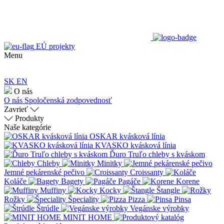
EÚ projekty
Menu
SK
EN
O nás
O nás
Spoločenská zodpovednosť
Zavrieť
Produkty
Naše kategórie
OSKAR kvásková línia
KVASKO kvásková línia
Ďuro Truľo chleby s kváskom
Chleby
Minitky
Jemné pekárenské pečivo
Croissanty
Koláče
Bagety
Pagáče
Korene
Muffiny
Kocky
Štangle
Rožky
Špeciality
Pizza
Pinsa
Štrúdle
Vegánske výrobky
MINIT HOME