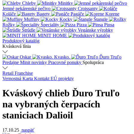
Chleby
Minitky
Jemné pekárenské pečivo
Croissanty
Koláče
Bagety
Pagáče
Korene
Muffiny
Kocky
Štangle
Rožky
Špeciality
Pizza
Pinsa
Štrúdle
Vegánske výrobky
MINIT HOME
Produktový katalóg
Kvásková línia
Oskar
Kvasko.
Ďuro Truľo
Predajne
Minit novinky
Pracovné ponuky
Spolupráca
Retail
Franchise
Vernostná Karta
Kontakt
EÚ projekty
Kváskový chlieb Ďuro Truľo
na vybraných čerpacích
staniciach Dalioil
17.10.25
naspäť