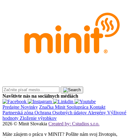
Navštívte nás na sociálnych médiách
Predajne
Novinky
Značka Minit
Spolupráca
Kontakt
Partnerská zóna
Ochrana Osobných údajov
Alergény
Výživové
hodnoty
Zloženie výrobkov
2026 © Minit Slovakia
Created by: Cstudios s.r.o.
Máte záujem o prácu v MINIT? Pošlite nám svoj životopis,