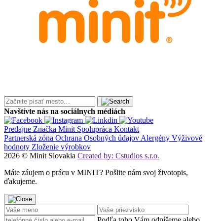
Navštívte nás na sociálnych médiách
Predajne
Značka Minit
Spolupráca
Kontakt
Partnerská zóna
Ochrana Osobných údajov
Alergény
Výživové
hodnoty
Zloženie výrobkov
2026 © Minit Slovakia
Created by: Cstudios s.r.o.
Máte záujem o prácu v MINIT? Pošlite nám svoj životopis,
ďakujeme.
Podľa toho Vám odpíšeme alebo