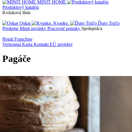
MINIT HOME
Produktový katalóg
Kvásková línia
Oskar
Kvasko.
Ďuro Truľo
Predajne
Minit novinky
Pracovné ponuky
Spolupráca
Retail
Franchise
Vernostná Karta
Kontakt
EÚ projekty
Pagáče