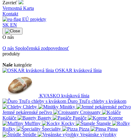
Zavrieť
Vernostná Karta
Kontakt
EÚ projekty
SK
EN
O nás
O nás
Spoločenská zodpovednosť
produkty
Naše
kategórie
OSKAR kvásková línia
KVASKO kvásková línia
Ďuro Truľo chleby s kváskom
Chleby
Minitky
Jemné pekárenské pečivo
Croissanty
Koláče
Bagety
Pagáče
Korene
Muffiny
Kocky
Štangle
Rožky
Špeciality
Pizza
Pinsa
Štrúdle
Vegánske výrobky