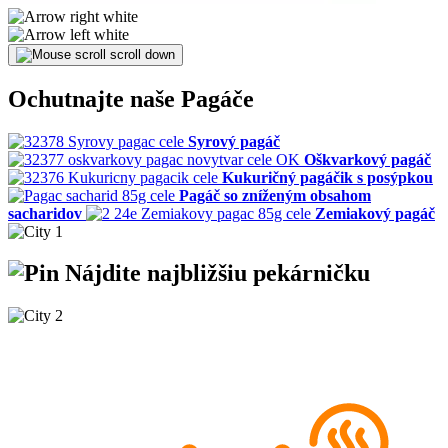
scroll down
Ochutnajte naše Pagáče
Syrový pagáč
Oškvarkový pagáč
Kukuričný pagáčik s posýpkou
Pagáč so zníženým obsahom
sacharidov
Zemiakový pagáč
Nájdite
najbližšiu
pekárničku