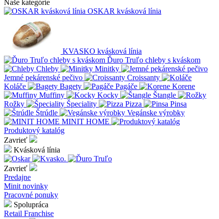
Naše kategórie
OSKAR kvásková línia
KVASKO kvásková línia
Ďuro Truľo chleby s kváskom
Chleby
Minitky
Jemné pekárenské pečivo
Croissanty
Koláče
Bagety
Pagáče
Korene
Muffiny
Kocky
Štangle
Rožky
Špeciality
Pizza
Pinsa
Štrúdle
Vegánske výrobky
MINIT HOME
Produktový katalóg
Zavrieť
Kvásková línia
Zavrieť
Predajne
Minit novinky
Pracovné ponuky
Spolupráca
Retail
Franchise