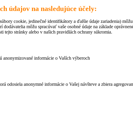
ich údajov na nasledujúce účely:
úbory cookie, jedinečné identifikátory a ďalšie údaje zariadenia) môžu
rí dodávatelia môžu spracúvať vaše osobné údaje na základe oprávne
ti tejto stránky alebo v našich pravidlách ochrany súkromia.
ujú anonymizované informácie o Vaších výberoch
ktorá odosiela anonymné informácie o Vašej návšteve a zbiera agregov