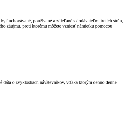
 byť uchovávané, používané a zdieľané s dodávateľmi tretích strán,
ného záujmu, proti ktorému môžete vzniesť námietku pomocou
ané dáta o zvyklostiach návštevníkov, vďaka ktorým denno denne