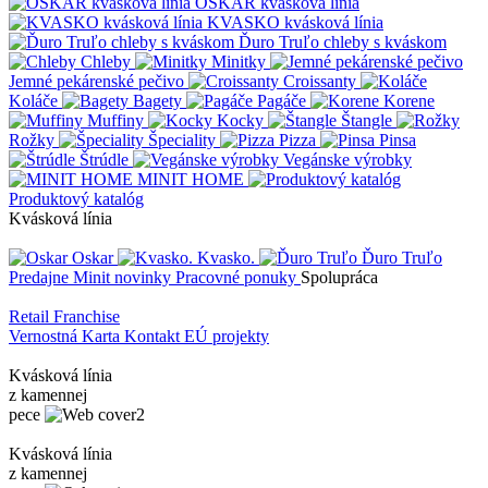
OSKAR kvásková línia
KVASKO kvásková línia
Ďuro Truľo chleby s kváskom
Chleby
Minitky
Jemné pekárenské pečivo
Croissanty
Koláče
Bagety
Pagáče
Korene
Muffiny
Kocky
Štangle
Rožky
Špeciality
Pizza
Pinsa
Štrúdle
Vegánske výrobky
MINIT HOME
Produktový katalóg
Kvásková línia
Oskar
Kvasko.
Ďuro Truľo
Predajne
Minit novinky
Pracovné ponuky
Spolupráca
Retail
Franchise
Vernostná Karta
Kontakt
EÚ projekty
Kvásková línia
z kamennej
pece
Kvásková línia
z kamennej