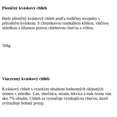
Pšeničný kváskový chlieb
Biely pšeničný kváskový chlieb podľa tradičnej receptúry s
prírodným kváskom. S chrumkavou rustikálnou kôrkou, vláčnou
striedkou a úžasnou pravou chlebovou chuťou a vôňou.
508g
Viaczrnný kváskový chlieb
Kváskový chlieb s vysokým obsahom hodnotných olejnatých
semien v striedke. Ľan, slnečnica, sezam, tekvica a mak tvoria viac
ako 7% obsahu. Chlieb sa vyznačuje vynikajúcou chuťou, ktorú
zvýrazňuje bohatý posyp.