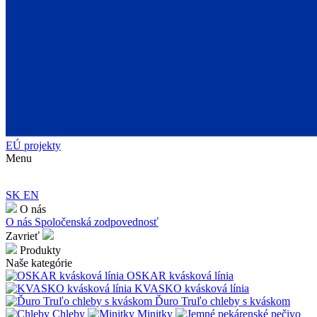
EÚ projekty
Menu
SK
EN
O nás
O nás
Spoločenská zodpovednosť
Zavrieť
Produkty
Naše kategórie
OSKAR kvásková línia
KVASKO kvásková línia
Ďuro Truľo chleby s kváskom
Chleby
Minitky