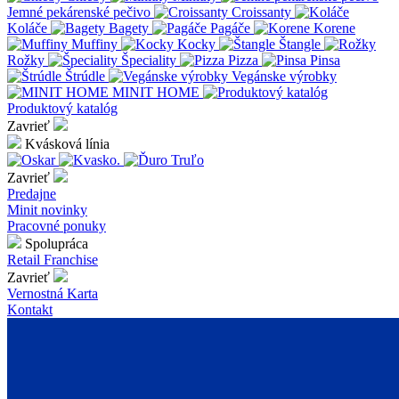
Jemné pekárenské pečivo
Croissanty
Koláče
Bagety
Pagáče
Korene
Muffiny
Kocky
Štangle
Rožky
Špeciality
Pizza
Pinsa
Štrúdle
Vegánske výrobky
MINIT HOME
Produktový katalóg
Zavrieť
Kvásková línia
Zavrieť
Predajne
Minit novinky
Pracovné ponuky
Spolupráca
Retail
Franchise
Zavrieť
Vernostná Karta
Kontakt