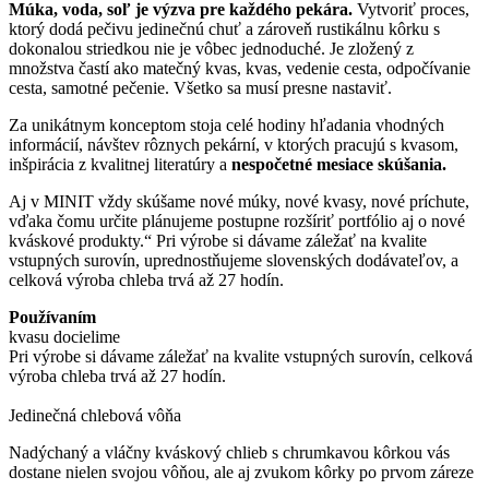
Múka, voda, soľ je výzva pre každého pekára.
Vytvoriť proces,
ktorý dodá pečivu jedinečnú chuť a zároveň rustikálnu kôrku s
dokonalou striedkou nie je vôbec jednoduché. Je zložený z
množstva častí ako matečný kvas, kvas, vedenie cesta, odpočívanie
cesta, samotné pečenie. Všetko sa musí presne nastaviť.
Za unikátnym konceptom stoja celé hodiny hľadania vhodných
informácií, návštev rôznych pekární, v ktorých pracujú s kvasom,
inšpirácia z kvalitnej literatúry a
nespočetné mesiace skúšania.
Aj v MINIT vždy skúšame nové múky, nové kvasy, nové príchute,
vďaka čomu určite plánujeme postupne rozšíriť portfólio aj o nové
kváskové produkty.“ Pri výrobe si dávame záležať na kvalite
vstupných surovín, uprednostňujeme slovenských dodávateľov, a
celková výroba chleba trvá až 27 hodín.
Používaním
kvasu docielime
Pri výrobe si dávame záležať na kvalite vstupných surovín, celková
výroba chleba trvá až 27 hodín.
Jedinečná chlebová vôňa
Nadýchaný a vláčny kváskový chlieb s chrumkavou kôrkou vás
dostane nielen svojou vôňou, ale aj zvukom kôrky po prvom záreze