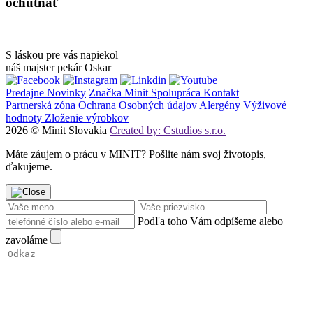
ochutnať
7
12
3
S láskou pre vás napiekol
náš majster pekár Oskar
Predajne
Novinky
Značka Minit
Spolupráca
Kontakt
Partnerská zóna
Ochrana Osobných údajov
Alergény
Výživové
hodnoty
Zloženie výrobkov
2026 © Minit Slovakia
Created by: Cstudios s.r.o.
Máte záujem o prácu v MINIT? Pošlite nám svoj životopis,
ďakujeme.
Podľa toho Vám odpíšeme alebo
zavoláme