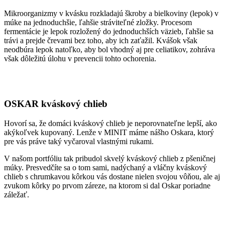
Mikroorganizmy v kvásku rozkladajú škroby a bielkoviny (lepok) v
múke na jednoduchšie, ľahšie stráviteľné zložky. Procesom
fermentácie je lepok rozložený do jednoduchších väzieb, ľahšie sa
trávi a prejde črevami bez toho, aby ich zaťažil. Kvášok však
neodbúra lepok natoľko, aby bol vhodný aj pre celiatikov, zohráva
však dôležitú úlohu v prevencii tohto ochorenia.
OSKAR kváskový chlieb
Hovorí sa, že domáci kváskový chlieb je neporovnateľne lepší, ako
akýkoľvek kupovaný. Lenže v MINIT máme nášho Oskara, ktorý
pre vás práve taký vyčaroval vlastnými rukami.
V našom portfóliu tak pribudol skvelý kváskový chlieb z pšeničnej
múky. Presvedčíte sa o tom sami, nadýchaný a vláčny kváskový
chlieb s chrumkavou kôrkou vás dostane nielen svojou vôňou, ale aj
zvukom kôrky po prvom záreze, na ktorom si dal Oskar poriadne
záležať.