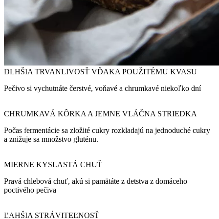
DLHŠIA TRVANLIVOSŤ VĎAKA POUŽITÉMU KVASU
Pečivo si vychutnáte čerstvé, voňavé a chrumkavé niekoľko dní
CHRUMKAVÁ KÔRKA A JEMNE VLÁČNA STRIEDKA
Počas fermentácie sa zložité cukry rozkladajú na jednoduché cukry
a znižuje sa množstvo gluténu.
MIERNE KYSLASTÁ CHUŤ
Pravá chlebová chuť, akú si pamätáte z detstva z domáceho
poctivého pečiva
ĽAHŠIA STRÁVITEĽNOSŤ