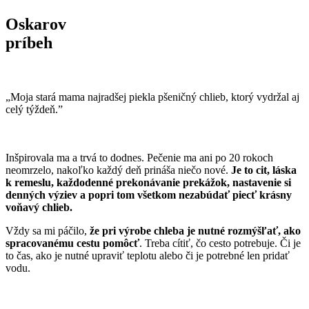
Oskarov
príbeh
„Moja stará mama najradšej piekla pšeničný chlieb, ktorý vydržal aj
celý týždeň.”
Inšpirovala ma a trvá to dodnes. Pečenie ma ani po 20 rokoch
neomrzelo, nakoľko každý deň prináša niečo nové.
Je to cit, láska
k remeslu, každodenné prekonávanie prekážok, nastavenie si
denných výziev a popri tom všetkom nezabúdať piecť krásny
voňavý chlieb.
Vždy sa mi páčilo,
že pri výrobe chleba je nutné rozmýšľať, ako
spracovanému cestu pomôcť
. Treba cítiť, čo cesto potrebuje. Či je
to čas, ako je nutné upraviť teplotu alebo či je potrebné len pridať
vodu.