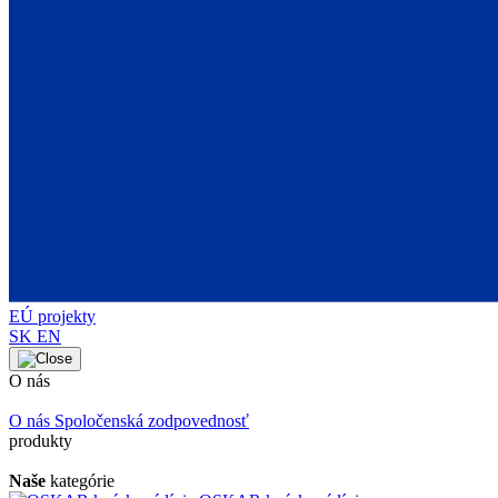
EÚ projekty
SK
EN
O nás
O nás
Spoločenská zodpovednosť
produkty
Naše
kategórie