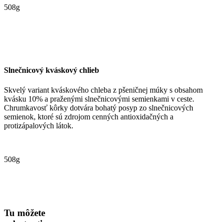
508g
Slnečnicový kváskový chlieb
Skvelý variant kváskového chleba z pšeničnej múky s obsahom
kvásku 10% a praženými slnečnicovými semienkami v ceste.
Chrumkavosť kôrky dotvára bohatý posyp zo slnečnicových
semienok, ktoré sú zdrojom cenných antioxidačných a
protizápalových látok.
508g
Tu môžete