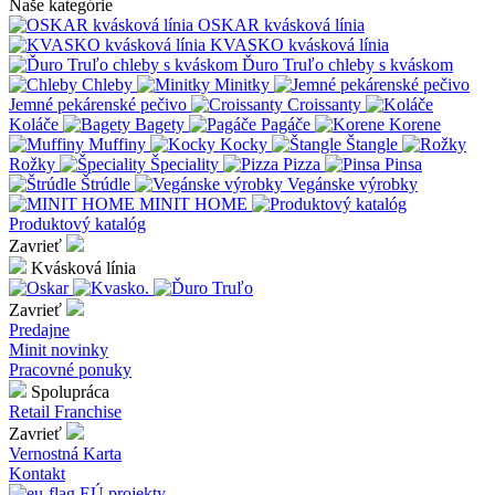
Naše kategórie
OSKAR kvásková línia
KVASKO kvásková línia
Ďuro Truľo chleby s kváskom
Chleby
Minitky
Jemné pekárenské pečivo
Croissanty
Koláče
Bagety
Pagáče
Korene
Muffiny
Kocky
Štangle
Rožky
Špeciality
Pizza
Pinsa
Štrúdle
Vegánske výrobky
MINIT HOME
Produktový katalóg
Zavrieť
Kvásková línia
Zavrieť
Predajne
Minit novinky
Pracovné ponuky
Spolupráca
Retail
Franchise
Zavrieť
Vernostná Karta
Kontakt
EÚ projekty