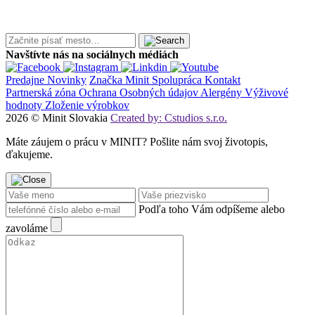
Navštívte nás na sociálnych médiách
Predajne
Novinky
Značka Minit
Spolupráca
Kontakt
Partnerská zóna
Ochrana Osobných údajov
Alergény
Výživové
hodnoty
Zloženie výrobkov
2026 © Minit Slovakia
Created by: Cstudios s.r.o.
Máte záujem o prácu v MINIT? Pošlite nám svoj životopis,
ďakujeme.
Podľa toho Vám odpíšeme alebo
zavoláme