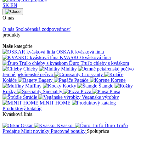
SK
EN
O nás
O nás
Spoločenská zodpovednosť
produkty
Naše
kategórie
OSKAR kvásková línia
KVASKO kvásková línia
Ďuro Truľo chleby s kváskom
Chleby
Minitky
Jemné pekárenské pečivo
Croissanty
Koláče
Bagety
Pagáče
Korene
Muffiny
Kocky
Štangle
Rožky
Špeciality
Pizza
Pinsa
Štrúdle
Vegánske výrobky
MINIT HOME
Produktový katalóg
Kvásková línia
Oskar
Kvasko.
Ďuro Truľo
Predajne
Minit novinky
Pracovné ponuky
Spolupráca