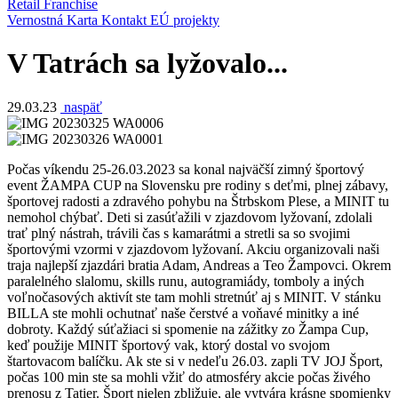
Retail
Franchise
Vernostná Karta
Kontakt
EÚ projekty
V Tatrách sa lyžovalo...
29.03.23
naspäť
Počas víkendu 25-26.03.2023 sa konal najväčší zimný športový
event ŽAMPA CUP na Slovensku pre rodiny s deťmi, plnej zábavy,
športovej radosti a zdravého pohybu na Štrbskom Plese, a MINIT tu
nemohol chýbať. Deti si zasúťažili v zjazdovom lyžovaní, zdolali
trať plný nástrah, trávili čas s kamarátmi a stretli sa so svojimi
športovými vzormi v zjazdovom lyžovaní. Akciu organizovali naši
traja najlepší zjazdári bratia Adam, Andreas a Teo Žampovci. Okrem
paralelného slalomu, skills runu, autogramiády, tomboly a iných
voľnočasových aktivít ste tam mohli stretnúť aj s MINIT. V stánku
BILLA ste mohli ochutnať naše čerstvé a voňavé minitky a iné
dobroty. Každý súťažiaci si spomenie na zážitky zo Žampa Cup,
keď použije MINIT športový vak, ktorý dostal vo svojom
štartovacom balíčku. Ak ste si v nedeľu 26.03. zapli TV JOJ Šport,
počas 100 min ste sa mohli vžiť do atmosféry akcie počas živého
prenosu z Tatier. Šport nielen zbližuje, ale vytvára krásne spomienky