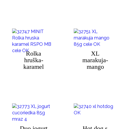
Rolka
XL
hruška-
marakuja-
karamel
mango
Duo jogurt
Hot dog s