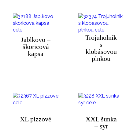
Trojuholník
Jablkovo –
s
škoricová
klobásovou
kapsa
plnkou
XL pizzové
XXL šunka
– syr