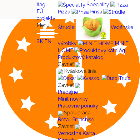
Špeciality
EÚ
Pizza
Pinsa
projekty
Menu
Štrúdle
Vegánske
SK
EN
výrobky
MINIT
HOME
Produktový katalóg
Zavrieť
Kvásková línia
Zavrieť
Predajne
Minit novinky
Pracovné ponuky
Spolupráca
Retail
Franchise
Zavrieť
Vernostná Karta