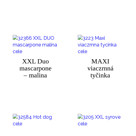
XXL Duo
MAXI
mascarpone
viaczrnná
– malina
tyčinka