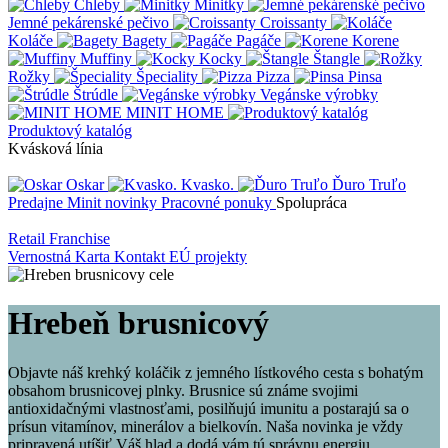
Chleby
Minitky
Jemné pekárenské pečivo
Croissanty
Koláče
Bagety
Pagáče
Korene
Muffiny
Kocky
Štangle
Rožky
Špeciality
Pizza
Pinsa
Štrúdle
Vegánske výrobky
MINIT HOME
Produktový katalóg
Kvásková línia
Oskar
Kvasko.
Ďuro Truľo
Predajne
Minit novinky
Pracovné ponuky
Spolupráca
Retail
Franchise
Vernostná Karta
Kontakt
EÚ projekty
Hrebeň brusnicový
Objavte náš krehký koláčik z jemného lístkového cesta s bohatým
obsahom brusnicovej plnky. Brusnice sú známe svojimi
antioxidačnými vlastnosťami, posilňujú imunitu a postarajú sa o
prísun vitamínov, minerálov a bielkovín. Naša novinka je vždy
pripravená utíšiť Váš hlad a dodá vám tú správnu energiu.