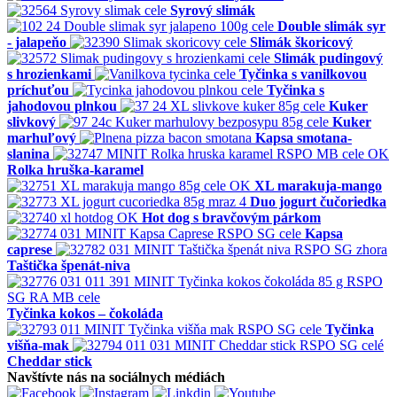
Syrový slimák
Double slimák syr
- jalapeňo
Slimák škoricový
Slimák pudingový
s hrozienkami
Tyčinka s vanilkovou
príchuťou
Tyčinka s
jahodovou plnkou
Kuker
slivkový
Kuker
marhuľový
Kapsa smotana-
slanina
Rolka hruška-karamel
XL marakuja-mango
Duo jogurt čučoriedka
Hot dog s bravčovým párkom
Kapsa
caprese
Taštička špenát-niva
Tyčinka kokos – čokoláda
Tyčinka
višňa-mak
Cheddar stick
Navštívte nás na sociálnych médiách