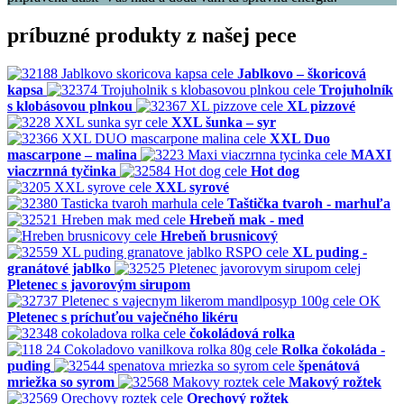
príbuzné produkty z našej pece
Jablkovo – škoricová
kapsa
Trojuholník
s klobásovou plnkou
XL pizzové
XXL šunka – syr
XXL Duo
mascarpone – malina
MAXI
viaczrnná tyčinka
Hot dog
XXL syrové
Taštička tvaroh - marhuľa
Hrebeň mak - med
Hrebeň brusnicový
XL puding -
granátové jablko
Pletenec s javorovým sirupom
Pletenec s príchuťou vaječného likéru
čokoládová rolka
Rolka čokoláda -
puding
špenátová
mriežka so syrom
Makový rožtek
Orechový rožtek