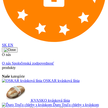
SK
EN
O nás
O nás
Spoločenská zodpovednosť
produkty
Naše
kategórie
OSKAR kvásková línia
KVASKO kvásková línia
Ďuro Truľo chleby s kváskom