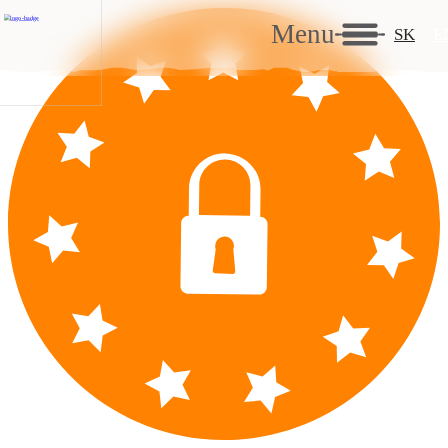
Menu
SK
E