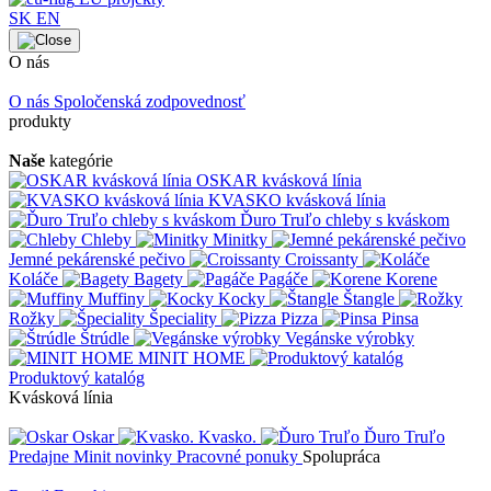
SK
EN
O nás
O nás
Spoločenská zodpovednosť
produkty
Naše
kategórie
OSKAR kvásková línia
KVASKO kvásková línia
Ďuro Truľo chleby s kváskom
Chleby
Minitky
Jemné pekárenské pečivo
Croissanty
Koláče
Bagety
Pagáče
Korene
Muffiny
Kocky
Štangle
Rožky
Špeciality
Pizza
Pinsa
Štrúdle
Vegánske výrobky
MINIT HOME
Produktový katalóg
Kvásková línia
Oskar
Kvasko.
Ďuro Truľo
Predajne
Minit novinky
Pracovné ponuky
Spolupráca