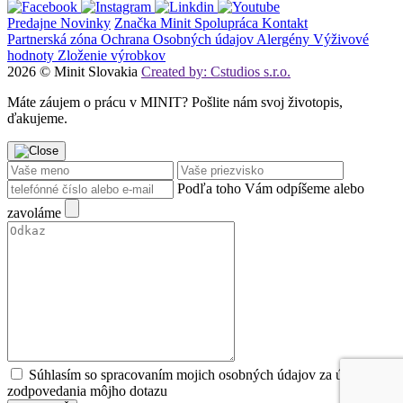
Predajne
Novinky
Značka Minit
Spolupráca
Kontakt
Partnerská zóna
Ochrana Osobných údajov
Alergény
Výživové
hodnoty
Zloženie výrobkov
2026 © Minit Slovakia
Created by: Cstudios s.r.o.
Máte záujem o prácu v MINIT? Pošlite nám svoj životopis,
ďakujeme.
Podľa toho Vám odpíšeme alebo
zavoláme
Súhlasím so spracovaním mojich osobných údajov za účeľom
zodpovedania môjho dotazu