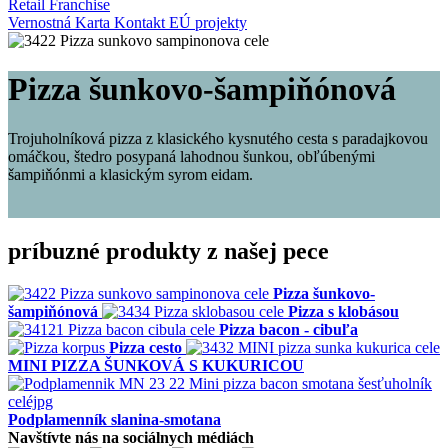
Retail
Franchise
Vernostná Karta
Kontakt
EÚ projekty
Pizza šunkovo-šampiňónová
Trojuholníková pizza z klasického kysnutého cesta s paradajkovou
omáčkou, štedro posypaná lahodnou šunkou, obľúbenými
šampiňónmi a klasickým syrom eidam.
príbuzné produkty z našej pece
Pizza šunkovo-
šampiňónová
Pizza s klobásou
Pizza bacon - cibuľa
Pizza cesto
MINI PIZZA ŠUNKOVÁ S KUKURICOU
Podplamenník slanina-smotana
Navštívte nás na sociálnych médiách