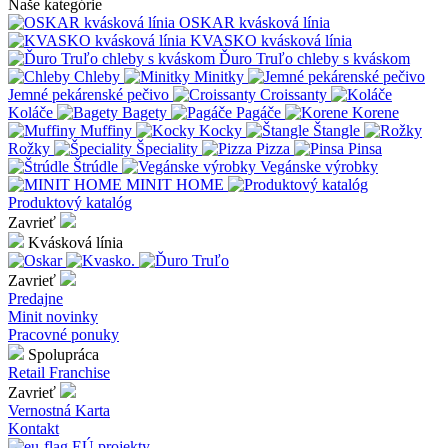
Naše kategórie
OSKAR kvásková línia
KVASKO kvásková línia
Ďuro Truľo chleby s kváskom
Chleby
Minitky
Jemné pekárenské pečivo
Croissanty
Koláče
Bagety
Pagáče
Korene
Muffiny
Kocky
Štangle
Rožky
Špeciality
Pizza
Pinsa
Štrúdle
Vegánske výrobky
MINIT HOME
Produktový katalóg
Zavrieť
Kvásková línia
Zavrieť
Predajne
Minit novinky
Pracovné ponuky
Spolupráca
Retail
Franchise
Zavrieť
Vernostná Karta
Kontakt
EÚ projekty