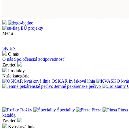
EÚ projekty
Menu
SK
EN
O nás
O nás
Spoločenská zodpovednosť
Zavrieť
Produkty
Naše kategórie
OSKAR kvásková línia
Jemné pekárenské pečivo
C
Rožky
Špeciality
Pizza
Pinsa
katalóg
Zavrieť
Kvásková línia