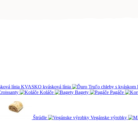
KVASKO kvásková línia
roissanty
Koláče
Bagety
Pagáče
Štrúdle
Vegánske výrobky