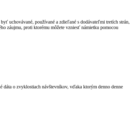
 byť uchovávané, používané a zdieľané s dodávateľmi tretích strán,
ného záujmu, proti ktorému môžete vzniesť námietku pomocou
ané dáta o zvyklostiach návštevníkov, vďaka ktorým denno denne