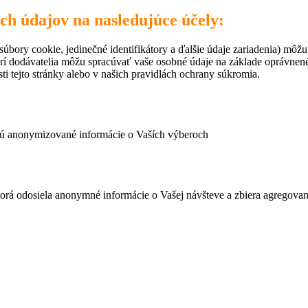
ich údajov na nasledujúce účely:
úbory cookie, jedinečné identifikátory a ďalšie údaje zariadenia) môžu
rí dodávatelia môžu spracúvať vaše osobné údaje na základe oprávne
ti tejto stránky alebo v našich pravidlách ochrany súkromia.
ujú anonymizované informácie o Vaších výberoch
ktorá odosiela anonymné informácie o Vašej návšteve a zbiera agregov