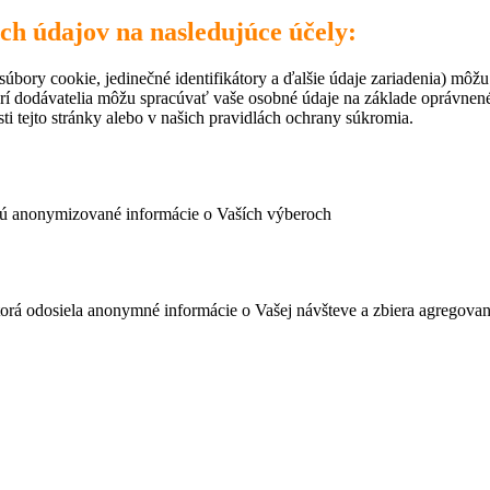
ich údajov na nasledujúce účely:
úbory cookie, jedinečné identifikátory a ďalšie údaje zariadenia) môžu
rí dodávatelia môžu spracúvať vaše osobné údaje na základe oprávne
ti tejto stránky alebo v našich pravidlách ochrany súkromia.
ujú anonymizované informácie o Vaších výberoch
ktorá odosiela anonymné informácie o Vašej návšteve a zbiera agregov