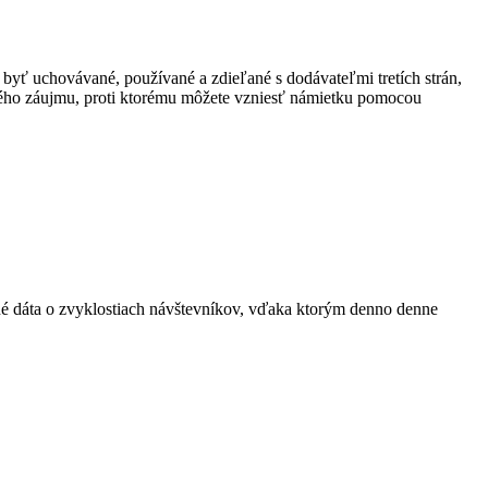
 byť uchovávané, používané a zdieľané s dodávateľmi tretích strán,
ného záujmu, proti ktorému môžete vzniesť námietku pomocou
ané dáta o zvyklostiach návštevníkov, vďaka ktorým denno denne