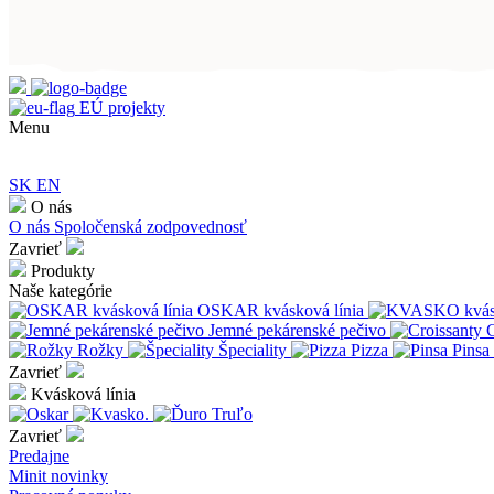
EÚ projekty
Menu
SK
EN
O nás
O nás
Spoločenská zodpovednosť
Zavrieť
Produkty
Naše kategórie
OSKAR kvásková línia
Jemné pekárenské pečivo
C
Rožky
Špeciality
Pizza
Pinsa
Zavrieť
Kvásková línia
Zavrieť
Predajne
Minit novinky