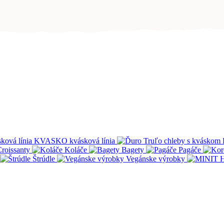
KVASKO kvásková línia
roissanty
Koláče
Bagety
Pagáče
Štrúdle
Vegánske výrobky