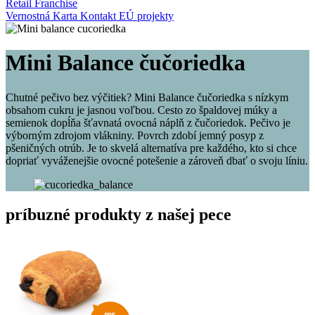
Retail
Franchise
Vernostná Karta
Kontakt
EÚ projekty
Mini Balance čučoriedka
Chutné pečivo bez výčitiek? Mini Balance čučoriedka s nízkym
obsahom cukru je jasnou voľbou. Cesto zo špaldovej múky a
semienok dopĺňa šťavnatá ovocná náplň z čučoriedok. Pečivo je
výborným zdrojom vlákniny. Povrch zdobí jemný posyp z
pšeničných otrúb. Je to skvelá alternatíva pre každého, kto si chce
dopriať vyváženejšie ovocné potešenie a zároveň dbať o svoju líniu.
príbuzné produkty z našej pece