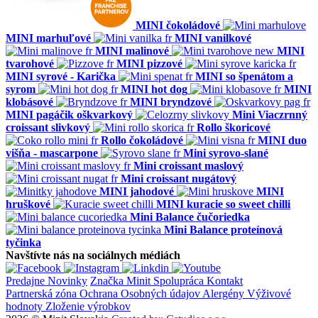
MINI čokoládové
MINI marhuľové
MINI vanilkové
MINI malinové
MINI
tvarohové
MINI pizzové
MINI syrové - Karička
MINI so špenátom a
syrom
MINI hot dog
MINI
klobásové
MINI bryndzové
MINI pagáčik oškvarkový
Mini Viaczrnný
croissant slivkový
Rollo škoricové
Rollo čokoládové
MINI duo
višňa - mascarpone
Mini syrovo-slané
Mini croissant maslový
Mini croissant nugátový
MINI jahodové
MINI
hruškové
MINI kuracie so sweet chilli
Mini Balance čučoriedka
Mini Balance proteínová
tyčinka
Navštívte nás na sociálnych médiách
Predajne
Novinky
Značka Minit
Spolupráca
Kontakt
Partnerská zóna
Ochrana Osobných údajov
Alergény
Výživové
hodnoty
Zloženie výrobkov