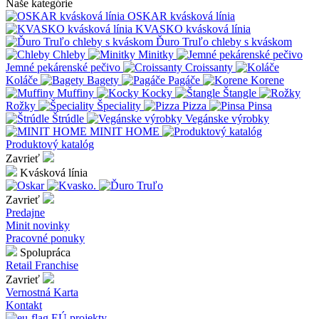
Naše kategórie
OSKAR kvásková línia
KVASKO kvásková línia
Ďuro Truľo chleby s kváskom
Chleby
Minitky
Jemné pekárenské pečivo
Croissanty
Koláče
Bagety
Pagáče
Korene
Muffiny
Kocky
Štangle
Rožky
Špeciality
Pizza
Pinsa
Štrúdle
Vegánske výrobky
MINIT HOME
Produktový katalóg
Zavrieť
Kvásková línia
Zavrieť
Predajne
Minit novinky
Pracovné ponuky
Spolupráca
Retail
Franchise
Zavrieť
Vernostná Karta
Kontakt
EÚ projekty