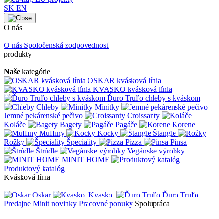
SK
EN
O nás
O nás
Spoločenská zodpovednosť
produkty
Naše
kategórie
OSKAR kvásková línia
KVASKO kvásková línia
Ďuro Truľo chleby s kváskom
Chleby
Minitky
Jemné pekárenské pečivo
Croissanty
Koláče
Bagety
Pagáče
Korene
Muffiny
Kocky
Štangle
Rožky
Špeciality
Pizza
Pinsa
Štrúdle
Vegánske výrobky
MINIT HOME
Produktový katalóg
Kvásková línia
Oskar
Kvasko.
Ďuro Truľo
Predajne
Minit novinky
Pracovné ponuky
Spolupráca