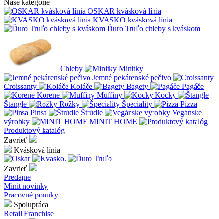
Naše kategórie
OSKAR kvásková línia
KVASKO kvásková línia
Ďuro Truľo chleby s kváskom
Chleby
Minitky
Jemné pekárenské pečivo
Croissanty
Koláče
Bagety
Pagáče
Korene
Muffiny
Kocky
Štangle
Rožky
Špeciality
Pizza
Pinsa
Štrúdle
Vegánske
výrobky
MINIT HOME
Produktový katalóg
Zavrieť
Kvásková línia
Zavrieť
Predajne
Minit novinky
Pracovné ponuky
Spolupráca
Retail
Franchise