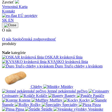
Zavrieť
Vernostná Karta
Kontakt
EÚ projekty
SK
EN
O nás
O nás
Spoločenská zodpovednosť
produkty
Naše
kategórie
OSKAR kvásková línia
KVASKO kvásková línia
Ďuro Truľo chleby s kváskom
Chleby
Minitky
Jemné pekárenské pečivo
Croissanty
Koláče
Bagety
Pagáče
Korene
Muffiny
Kocky
Štangle
Rožky
Špeciality
Pizza
Pinsa
Štrúdle
Vegánske