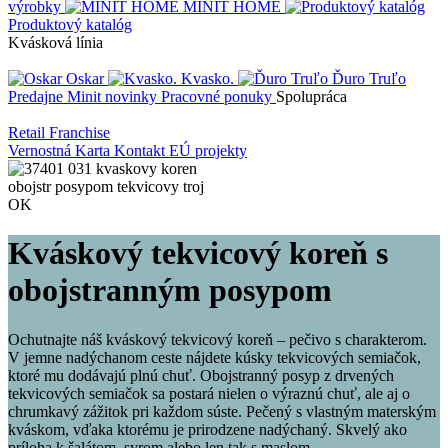
výrobky
MINIT HOME
Produktový katalóg
Kvásková línia
Oskar
Kvasko.
Ďuro Truľo
Predajne
Minit novinky
Pracovné ponuky
Spolupráca
Retail
Franchise
Vernostná Karta
Kontakt
EÚ projekty
Kváskový tekvicový koreň s
obojstranným posypom
Ochutnajte náš kváskový tekvicový koreň – pečivo s charakterom.
V jemne nadýchanom ceste nájdete kúsky tekvicových semiačok,
ktoré mu dodávajú plnú chuť. Obojstranný posyp z drvených
tekvicových semiačok sa postará nielen o výraznú chuť, ale aj o
chrumkavý zážitok pri každom súste. Pečený s vlastným materským
kváskom, vďaka ktorému je prirodzene nadýchaný. Skvelý ako
príloha k šalátom, syrom alebo len tak s maslom.