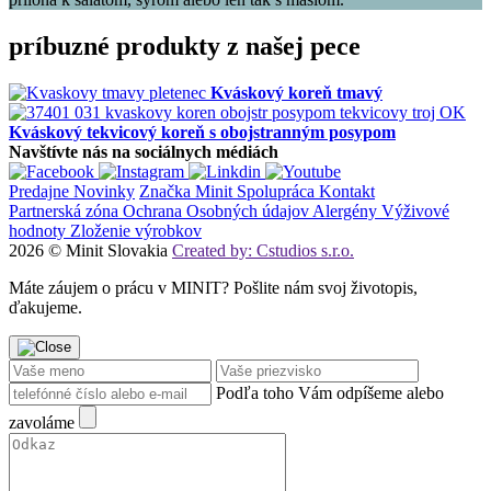
príbuzné produkty z našej pece
Kváskový koreň tmavý
Kváskový tekvicový koreň s obojstranným posypom
Navštívte nás na sociálnych médiách
Predajne
Novinky
Značka Minit
Spolupráca
Kontakt
Partnerská zóna
Ochrana Osobných údajov
Alergény
Výživové
hodnoty
Zloženie výrobkov
2026 © Minit Slovakia
Created by: Cstudios s.r.o.
Máte záujem o prácu v MINIT? Pošlite nám svoj životopis,
ďakujeme.
Podľa toho Vám odpíšeme alebo
zavoláme