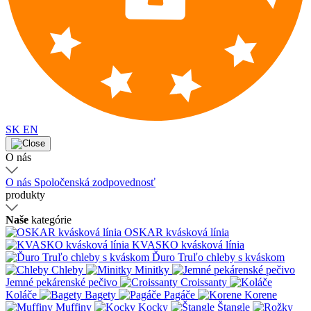
SK
EN
O nás
O nás
Spoločenská zodpovednosť
produkty
Naše
kategórie
OSKAR kvásková línia
KVASKO kvásková línia
Ďuro Truľo chleby s kváskom
Chleby
Minitky
Jemné pekárenské pečivo
Croissanty
Koláče
Bagety
Pagáče
Korene
Muffiny
Kocky
Štangle