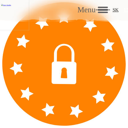
Menu
SK
E