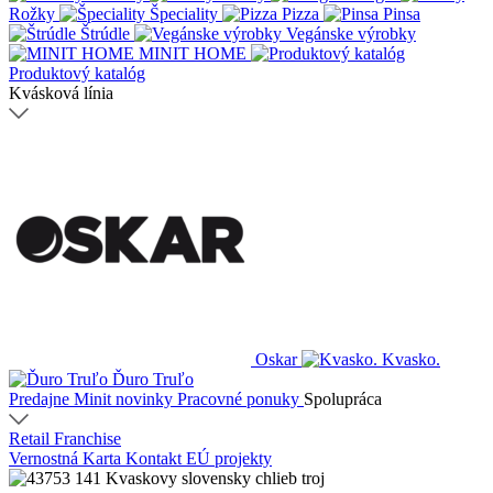
Rožky
Špeciality
Pizza
Pinsa
Štrúdle
Vegánske výrobky
MINIT HOME
Produktový katalóg
Kvásková línia
Oskar
Kvasko.
Ďuro Truľo
Predajne
Minit novinky
Pracovné ponuky
Spolupráca
Retail
Franchise
Vernostná Karta
Kontakt
EÚ projekty