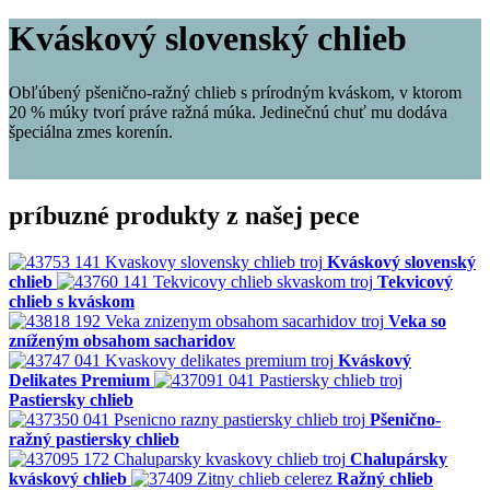
Kváskový slovenský chlieb
Obľúbený pšenično-ražný chlieb s prírodným kváskom, v ktorom
20 % múky tvorí práve ražná múka. Jedinečnú chuť mu dodáva
špeciálna zmes korenín.
príbuzné produkty z našej pece
Kváskový slovenský
chlieb
Tekvicový
chlieb s kváskom
Veka so
zníženým obsahom sacharidov
Kváskový
Delikates Premium
Pastiersky chlieb
Pšenično-
ražný pastiersky chlieb
Chalupársky
kváskový chlieb
Ražný chlieb