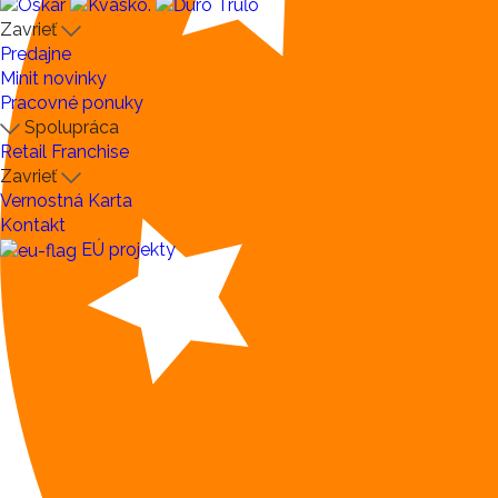
Zavrieť
Predajne
Minit novinky
Pracovné ponuky
Spolupráca
Retail
Franchise
Zavrieť
Vernostná Karta
Kontakt
EÚ projekty