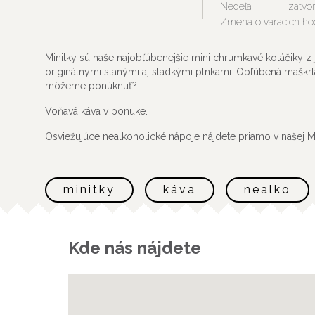
Nedeľa
zatvo
Zmena otváracích hod
Minitky sú naše najobľúbenejšie mini chrumkavé koláčiky z
originálnymi slanými aj sladkými plnkami. Obľúbená maškrt
môžeme ponúknuť?
Voňavá káva v ponuke.
Osviežujúce nealkoholické nápoje nájdete priamo v našej M
minitky
káva
nealko
Kde nás nájdete