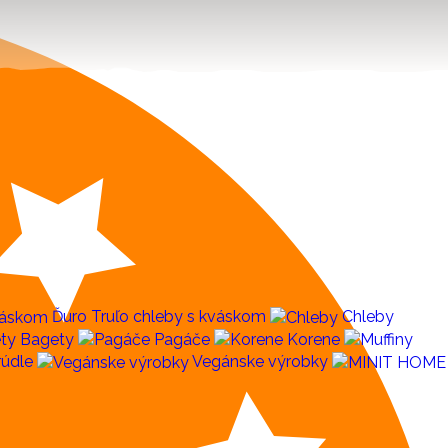
Ďuro Truľo chleby s kváskom
Chleby
Bagety
Pagáče
Korene
rúdle
Vegánske výrobky