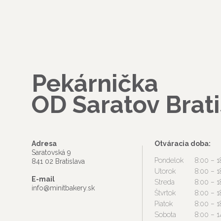
Pekárnička
OD Saratov Brati
Adresa
Otváracia doba:
Saratovská 9
Pondelok
8:00 – 1
841 02 Bratislava
Utorok
8:00 – 1
E-mail
Streda
8:00 – 1
info@minitbakery.sk
Štvrtok
8:00 – 1
Piatok
8:00 – 1
Sobota
8:00 – 1