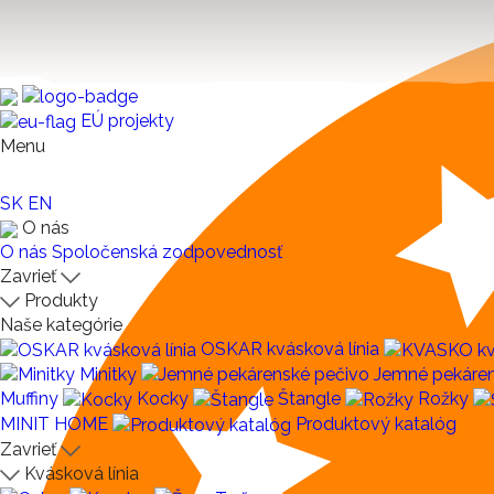
EÚ projekty
Menu
SK
EN
O nás
O nás
Spoločenská zodpovednosť
Zavrieť
Produkty
Naše kategórie
OSKAR kvásková línia
Minitky
Jemné pekáren
Muffiny
Kocky
Štangle
Rožky
MINIT HOME
Produktový katalóg
Zavrieť
Kvásková línia