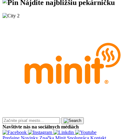
Nájdite
najbližšiu
pekárničku
Navštívte nás na sociálnych médiách
Predajne
Novinky
Značka Minit
Spolupráca
Kontakt