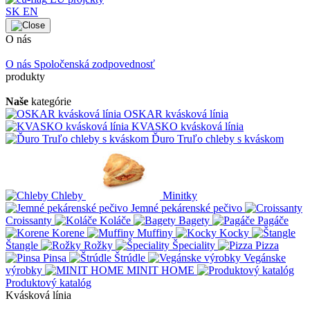
SK
EN
O nás
O nás
Spoločenská zodpovednosť
produkty
Naše
kategórie
OSKAR kvásková línia
KVASKO kvásková línia
Ďuro Truľo chleby s kváskom
Chleby
Minitky
Jemné pekárenské pečivo
Croissanty
Koláče
Bagety
Pagáče
Korene
Muffiny
Kocky
Štangle
Rožky
Špeciality
Pizza
Pinsa
Štrúdle
Vegánske
výrobky
MINIT HOME
Produktový katalóg
Kvásková línia