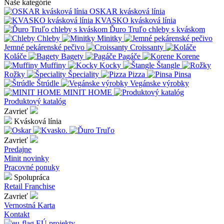
Naše kategórie
OSKAR kvásková línia
KVASKO kvásková línia
Ďuro Truľo chleby s kváskom
Chleby
Minitky
Jemné pekárenské pečivo
Croissanty
Koláče
Bagety
Pagáče
Korene
Muffiny
Kocky
Štangle
Rožky
Špeciality
Pizza
Pinsa
Štrúdle
Vegánske výrobky
MINIT HOME
Produktový katalóg
Zavrieť
Kvásková línia
Zavrieť
Predajne
Minit novinky
Pracovné ponuky
Spolupráca
Retail
Franchise
Zavrieť
Vernostná Karta
Kontakt
EÚ projekty