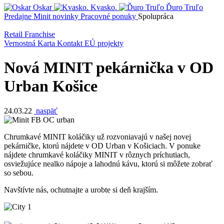
Oskar
Kvasko.
Ďuro Truľo
Predajne
Minit novinky
Pracovné ponuky
Spolupráca
Retail
Franchise
Vernostná Karta
Kontakt
EÚ projekty
Nová MINIT pekárnička v OD
Urban Košice
24.03.22
naspäť
Chrumkavé MINIT koláčiky už rozvoniavajú v našej novej
pekárničke, ktorú nájdete v OD Urban v Košiciach. V ponuke
nájdete chrumkavé koláčiky MINIT v rôznych príchutiach,
osviežujúce nealko nápoje a lahodnú kávu, ktorú si môžete zobrať
so sebou.
Navštívte nás, ochutnajte a urobte si deň krajším.