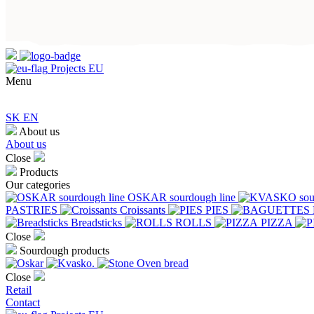
Projects EU
Menu
SK
EN
About us
About us
Close
Products
Our categories
OSKAR sourdough line
PASTRIES
Croissants
PIES
Breadsticks
ROLLS
PIZZA
Close
Sourdough products
Close
Retail
Contact