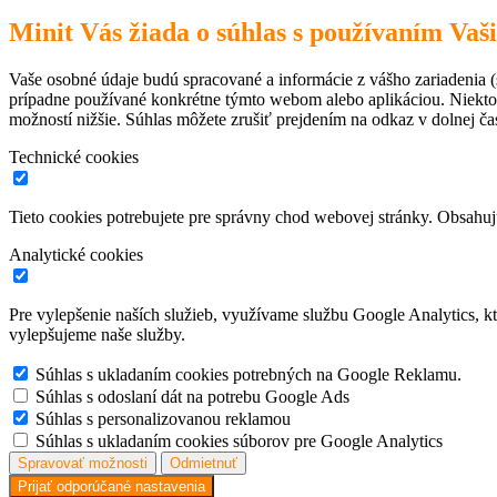
Minit Vás žiada o súhlas s používaním Vaš
Vaše osobné údaje budú spracované a informácie z vášho zariadenia (s
prípadne používané konkrétne týmto webom alebo aplikáciou. Niekto
možností nižšie. Súhlas môžete zrušiť prejdením na odkaz v dolnej čas
Technické cookies
Tieto cookies potrebujete pre správny chod webovej stránky. Obsah
Analytické cookies
Pre vylepšenie naších služieb, využívame službu Google Analytics, 
vylepšujeme naše služby.
Súhlas s ukladaním cookies potrebných na Google Reklamu.
Súhlas s odoslaní dát na potrebu Google Ads
Súhlas s personalizovanou reklamou
Súhlas s ukladaním cookies súborov pre Google Analytics
Spravovať možnosti
Odmietnuť
Prijať odporúčané nastavenia