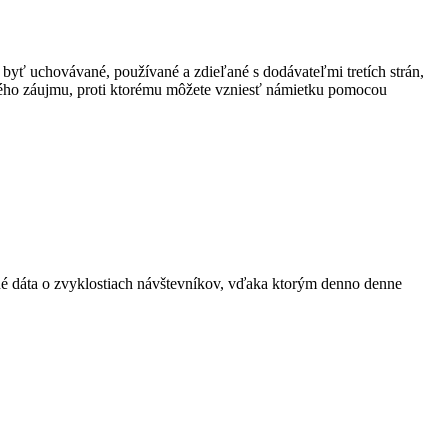
 byť uchovávané, používané a zdieľané s dodávateľmi tretích strán,
ného záujmu, proti ktorému môžete vzniesť námietku pomocou
ané dáta o zvyklostiach návštevníkov, vďaka ktorým denno denne