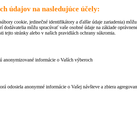
ich údajov na nasledujúce účely:
úbory cookie, jedinečné identifikátory a ďalšie údaje zariadenia) môžu
rí dodávatelia môžu spracúvať vaše osobné údaje na základe oprávne
ti tejto stránky alebo v našich pravidlách ochrany súkromia.
ujú anonymizované informácie o Vaších výberoch
ktorá odosiela anonymné informácie o Vašej návšteve a zbiera agregov