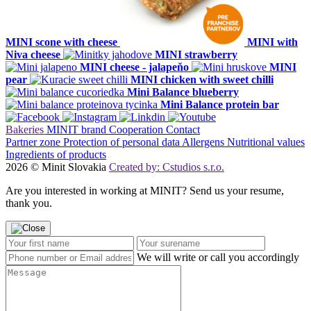
MINI scone with cheese
MINI with
Niva cheese
MINI strawberry
MINI cheese - jalapeňo
MINI
pear
MINI chicken with sweet chilli
Mini Balance blueberry
Mini Balance protein bar
Bakeries
MINIT brand
Cooperation
Contact
Partner zone
Protection of personal data
Allergens
Nutritional values
Ingredients of products
2026 © Minit Slovakia
Created by: Cstudios s.r.o.
Are you interested in working at MINIT? Send us your resume,
thank you.
We will write or call you accordingly