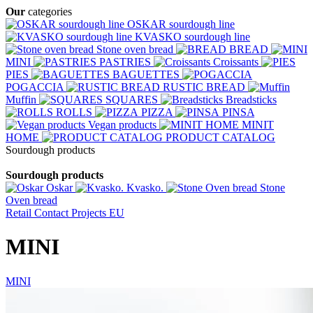
Our
categories
OSKAR sourdough line
KVASKO sourdough line
Stone oven bread
BREAD
MINI
PASTRIES
Croissants
PIES
BAGUETTES
POGACCIA
RUSTIC BREAD
Muffin
SQUARES
Breadsticks
ROLLS
PIZZA
PINSA
Vegan products
MINIT
HOME
PRODUCT CATALOG
Sourdough products
Sourdough products
Oskar
Kvasko.
Stone
Oven bread
Retail
Contact
Projects EU
MINI
MINI