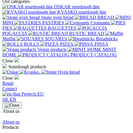
Our categories
OSKAR sourdough line
KVASKO sourdough line
Stone oven bread
BREAD
MINI
PASTRIES
Croissants
PIES
BAGUETTES
POGACCIA
RUSTIC BREAD
Muffin
SQUARES
Breadsticks
ROLLS
PIZZA
PINSA
Vegan products
MINIT
HOME
PRODUCT CATALOG
Close
Sourdough products
Close
Retail
Contact
Projects EU
SK
EN
About us
About us
Products