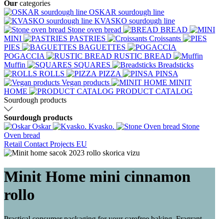
Our
categories
OSKAR sourdough line
KVASKO sourdough line
Stone oven bread
BREAD
MINI
PASTRIES
Croissants
PIES
BAGUETTES
POGACCIA
RUSTIC BREAD
Muffin
SQUARES
Breadsticks
ROLLS
PIZZA
PINSA
Vegan products
MINIT
HOME
PRODUCT CATALOG
Sourdough products
Sourdough products
Oskar
Kvasko.
Stone
Oven bread
Retail
Contact
Projects EU
Minit Home mini cinnamon
rollo
Practical consumer packaging for your carefree baking. Fragrant