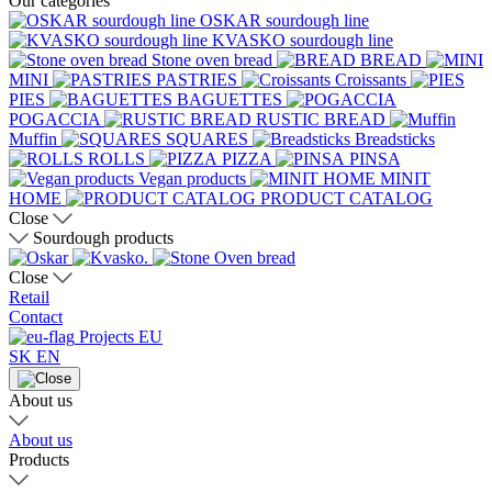
Our categories
OSKAR sourdough line
KVASKO sourdough line
Stone oven bread
BREAD
MINI
PASTRIES
Croissants
PIES
BAGUETTES
POGACCIA
RUSTIC BREAD
Muffin
SQUARES
Breadsticks
ROLLS
PIZZA
PINSA
Vegan products
MINIT
HOME
PRODUCT CATALOG
Close
Sourdough products
Close
Retail
Contact
Projects EU
SK
EN
About us
About us
Products