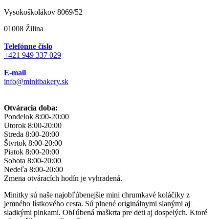
Vysokoškolákov 8069/52
01008 Žilina
Telefónne číslo
+421 949 337 029
E-mail
info@minitbakery.sk
Otváracia doba:
Pondelok
8:00-20:00
Utorok
8:00-20:00
Streda
8:00-20:00
Štvrtok
8:00-20:00
Piatok
8:00-20:00
Sobota
8:00-20:00
Nedeľa
8:00-20:00
Zmena otváracích hodín je vyhradená.
Minitky sú naše najobľúbenejšie mini chrumkavé koláčiky z
jemného lístkového cesta. Sú plnené originálnymi slanými aj
sladkými plnkami. Obľúbená maškrta pre deti aj dospelých. Ktoré