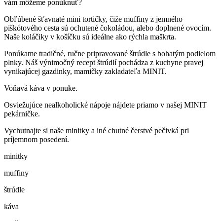
vám môžeme ponúknuť?
Obľúbené šťavnaté mini tortičky, čiže muffiny z jemného
piškótového cesta sú ochutené čokoládou, alebo doplnené ovocím.
Naše koláčiky v košíčku sú ideálne ako rýchla maškrta.
Ponúkame tradičné, ručne pripravované štrúdle s bohatým podielom
plnky. Náš výnimočný recept štrúdlí pochádza z kuchyne pravej
vynikajúcej gazdinky, mamičky zakladateľa MINIT.
Voňavá káva v ponuke.
Osviežujúce nealkoholické nápoje nájdete priamo v našej MINIT
pekárničke.
Vychutnajte si naše minitky a iné chutné čerstvé pečivká pri
príjemnom posedení.
minitky
muffiny
štrúdle
káva