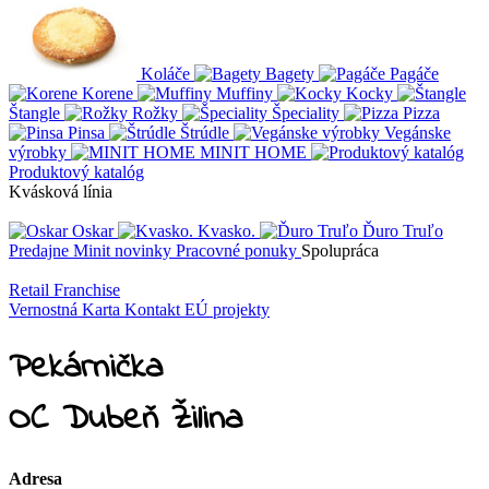
Koláče
Bagety
Pagáče
Korene
Muffiny
Kocky
Štangle
Rožky
Špeciality
Pizza
Pinsa
Štrúdle
Vegánske
výrobky
MINIT HOME
Produktový katalóg
Kvásková línia
Oskar
Kvasko.
Ďuro Truľo
Predajne
Minit novinky
Pracovné ponuky
Spolupráca
Retail
Franchise
Vernostná Karta
Kontakt
EÚ projekty
Pekárnička
OC Dubeň Žilina
Adresa