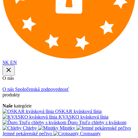
SK
EN
O nás
O nás
Spoločenská zodpovednosť
produkty
Naše
kategórie
OSKAR kvásková línia
KVASKO kvásková línia
Ďuro Truľo chleby s kváskom
Chleby
Minitky
Jemné pekárenské pečivo
Croissanty