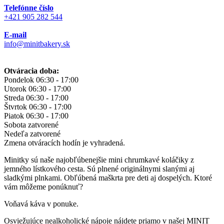
Telefónne číslo
+421 905 282 544
E-mail
info@minitbakery.sk
Otváracia doba:
Pondelok
06:30 - 17:00
Utorok
06:30 - 17:00
Streda
06:30 - 17:00
Štvrtok
06:30 - 17:00
Piatok
06:30 - 17:00
Sobota
zatvorené
Nedeľa
zatvorené
Zmena otváracích hodín je vyhradená.
Minitky sú naše najobľúbenejšie mini chrumkavé koláčiky z
jemného lístkového cesta. Sú plnené originálnymi slanými aj
sladkými plnkami. Obľúbená maškrta pre deti aj dospelých. Ktoré
vám môžeme ponúknuť?
Voňavá káva v ponuke.
Osviežujúce nealkoholické nápoje nájdete priamo v našej MINIT