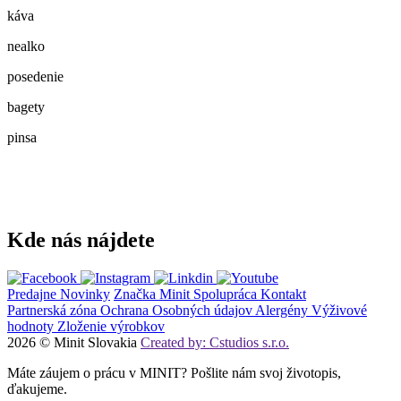
káva
nealko
posedenie
bagety
pinsa
Kde nás nájdete
Predajne
Novinky
Značka Minit
Spolupráca
Kontakt
Partnerská zóna
Ochrana Osobných údajov
Alergény
Výživové
hodnoty
Zloženie výrobkov
2026 © Minit Slovakia
Created by: Cstudios s.r.o.
Máte záujem o prácu v MINIT? Pošlite nám svoj životopis,
ďakujeme.