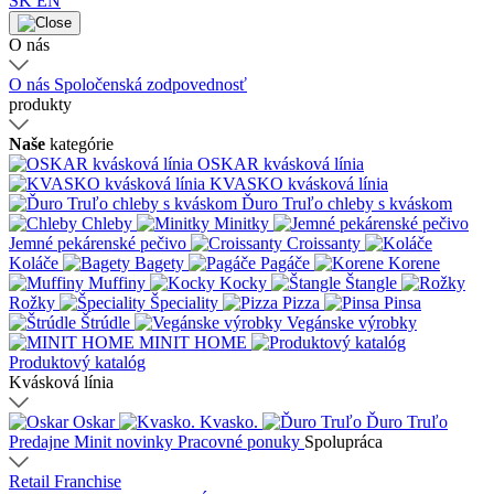
SK
EN
O nás
O nás
Spoločenská zodpovednosť
produkty
Naše
kategórie
OSKAR kvásková línia
KVASKO kvásková línia
Ďuro Truľo chleby s kváskom
Chleby
Minitky
Jemné pekárenské pečivo
Croissanty
Koláče
Bagety
Pagáče
Korene
Muffiny
Kocky
Štangle
Rožky
Špeciality
Pizza
Pinsa
Štrúdle
Vegánske výrobky
MINIT HOME
Produktový katalóg
Kvásková línia
Oskar
Kvasko.
Ďuro Truľo
Predajne
Minit novinky
Pracovné ponuky
Spolupráca
Retail
Franchise