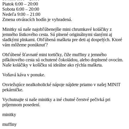
Piatok
6:00 – 20:00
Sobota
6:00 – 20:00
Nedeľa
9:00 – 21:00
Zmena otváracích hodín je vyhradená.
Minitky sú naše najobľúbenejšie mini chrumkavé koláčiky z
jemného lístkového cesta. Sú plnené originálnymi slanými aj
sladkými plnkami. Obľúbená maškrta pre deti aj dospelých. Ktoré
vám môžeme ponúknuť?
Obľúbené šťavnaté mini tortičky, čiže muffiny z jemného
piškótového cesta sú ochutené čokoládou, alebo doplnené ovocím.
Naše koláčiky v košíčku sú ideálne ako rýchla maškrta.
Voňavá káva v ponuke.
Osviežujúce nealkoholické nápoje nájdete priamo v našej MINIT
pekárničke.
Vychutnajte si naše minitky a iné chutné čerstvé pečivká pri
príjemnom posedení.
minitky
muffiny