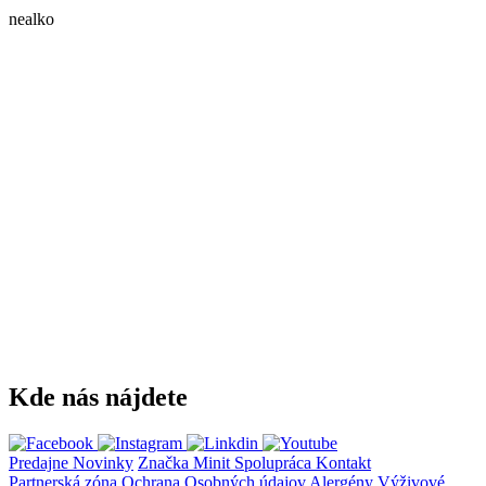
nealko
Kde nás nájdete
Predajne
Novinky
Značka Minit
Spolupráca
Kontakt
Partnerská zóna
Ochrana Osobných údajov
Alergény
Výživové