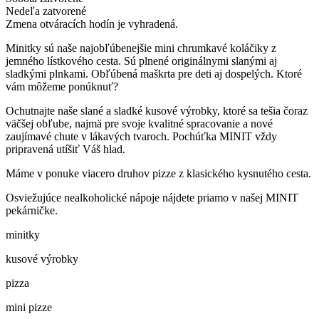
Nedeľa
zatvorené
Zmena otváracích hodín je vyhradená.
Minitky sú naše najobľúbenejšie mini chrumkavé koláčiky z
jemného lístkového cesta. Sú plnené originálnymi slanými aj
sladkými plnkami. Obľúbená maškrta pre deti aj dospelých. Ktoré
vám môžeme ponúknuť?
Ochutnajte naše slané a sladké kusové výrobky, ktoré sa tešia čoraz
väčšej obľube, najmä pre svoje kvalitné spracovanie a nové
zaujímavé chute v lákavých tvaroch. Pochúťka MINIT vždy
pripravená utíšiť Váš hlad.
Máme v ponuke viacero druhov pizze z klasického kysnutého cesta.
Osviežujúce nealkoholické nápoje nájdete priamo v našej MINIT
pekárničke.
minitky
kusové výrobky
pizza
mini pizze