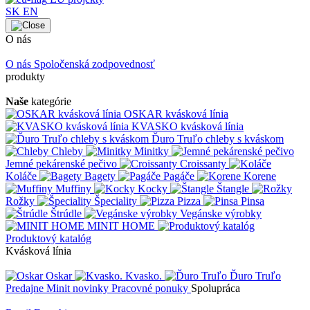
SK
EN
O nás
O nás
Spoločenská zodpovednosť
produkty
Naše
kategórie
OSKAR kvásková línia
KVASKO kvásková línia
Ďuro Truľo chleby s kváskom
Chleby
Minitky
Jemné pekárenské pečivo
Croissanty
Koláče
Bagety
Pagáče
Korene
Muffiny
Kocky
Štangle
Rožky
Špeciality
Pizza
Pinsa
Štrúdle
Vegánske výrobky
MINIT HOME
Produktový katalóg
Kvásková línia
Oskar
Kvasko.
Ďuro Truľo
Predajne
Minit novinky
Pracovné ponuky
Spolupráca