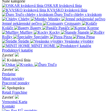
Naše kategórie
OSKAR kvásková línia
KVASKO kvásková línia
Ďuro Truľo chleby s kváskom
Chleby
Minitky
Jemné pekárenské pečivo
Croissanty
Koláče
Bagety
Pagáče
Korene
Muffiny
Kocky
Štangle
Rožky
Špeciality
Pizza
Pinsa
Štrúdle
Vegánske výrobky
MINIT HOME
Produktový katalóg
Zavrieť
Kvásková línia
Zavrieť
Predajne
Minit novinky
Pracovné ponuky
Spolupráca
Retail
Franchise
Zavrieť
Vernostná Karta
Kontakt
EÚ projekty