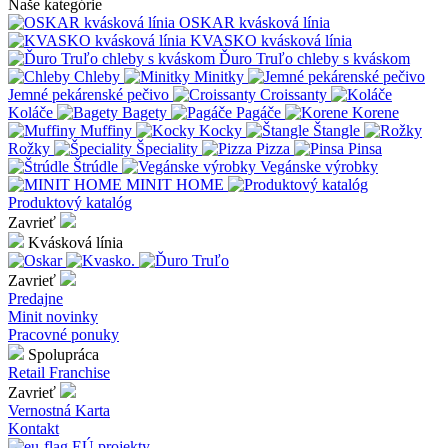
Naše kategórie
OSKAR kvásková línia
KVASKO kvásková línia
Ďuro Truľo chleby s kváskom
Chleby
Minitky
Jemné pekárenské pečivo
Croissanty
Koláče
Bagety
Pagáče
Korene
Muffiny
Kocky
Štangle
Rožky
Špeciality
Pizza
Pinsa
Štrúdle
Vegánske výrobky
MINIT HOME
Produktový katalóg
Zavrieť
Kvásková línia
Zavrieť
Predajne
Minit novinky
Pracovné ponuky
Spolupráca
Retail
Franchise
Zavrieť
Vernostná Karta
Kontakt
EÚ projekty