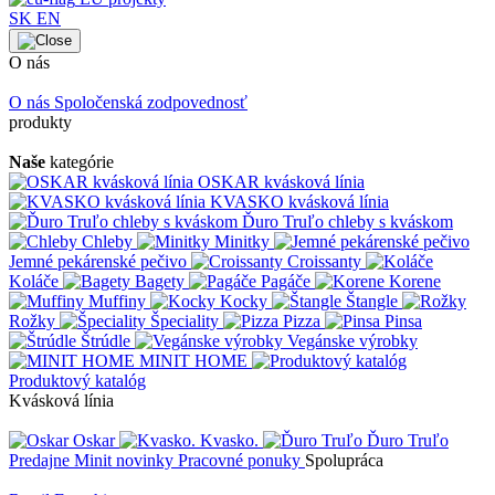
SK
EN
O nás
O nás
Spoločenská zodpovednosť
produkty
Naše
kategórie
OSKAR kvásková línia
KVASKO kvásková línia
Ďuro Truľo chleby s kváskom
Chleby
Minitky
Jemné pekárenské pečivo
Croissanty
Koláče
Bagety
Pagáče
Korene
Muffiny
Kocky
Štangle
Rožky
Špeciality
Pizza
Pinsa
Štrúdle
Vegánske výrobky
MINIT HOME
Produktový katalóg
Kvásková línia
Oskar
Kvasko.
Ďuro Truľo
Predajne
Minit novinky
Pracovné ponuky
Spolupráca