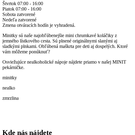
Štvrtok
07:00 - 16:00
Piatok
07:00 - 16:00
Sobota
zatvorené
Nedeľa
zatvorené
Zmena otváracích hodín je vyhradená.
Minitky sú naše najobľúbenejšie mini chrumkavé koláčiky z
jemného lístkového cesta. Sú plnené originálnymi slanými aj
sladkými plnkami. Obľúbená maškrta pre deti aj dospelých. Ktoré
vám môžeme ponúknuť?
Osviežujúce nealkoholické nápoje nájdete priamo v našej MINIT
pekárničke.
minitky
nealko
zmrzlina
Kde nás nájdete