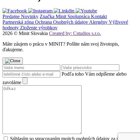
Predajne
Novinky
Značka Minit
Spolupráca
Kontakt
Partnerská zóna
Ochrana Osobných údajov
Alergény
Výživové
hodnoty
Zloženie výrobkov
2026 © Minit Slovakia
Created by: Cstudios s.r.o.
Máte záujem o prácu v MINIT? Pošlite nám svoj životopis,
ďakujeme.
Podľa toho Vám odpíšeme alebo
zavoláme
Súhlasím so spracovaním mojich osobných údajov za účeľom