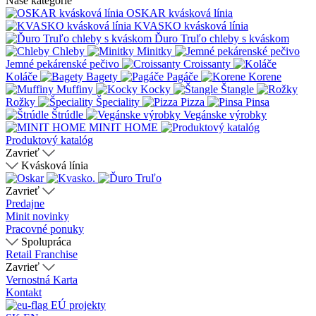
Naše kategórie
OSKAR kvásková línia
KVASKO kvásková línia
Ďuro Truľo chleby s kváskom
Chleby
Minitky
Jemné pekárenské pečivo
Croissanty
Koláče
Bagety
Pagáče
Korene
Muffiny
Kocky
Štangle
Rožky
Špeciality
Pizza
Pinsa
Štrúdle
Vegánske výrobky
MINIT HOME
Produktový katalóg
Zavrieť
Kvásková línia
Zavrieť
Predajne
Minit novinky
Pracovné ponuky
Spolupráca
Retail
Franchise
Zavrieť
Vernostná Karta
Kontakt
EÚ projekty