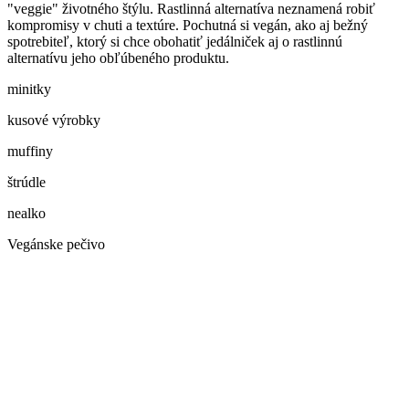
"veggie" životného štýlu. Rastlinná alternatíva neznamená robiť
kompromisy v chuti a textúre. Pochutná si vegán, ako aj bežný
spotrebiteľ, ktorý si chce obohatiť jedálniček aj o rastlinnú
alternatívu jeho obľúbeného produktu.
minitky
kusové výrobky
muffiny
štrúdle
nealko
Vegánske pečivo