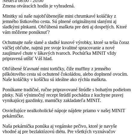
Nedeľa
08:00 - 20:00
Zmena otváracích hodín je vyhradená.
Minitky sú naše najobľúbenejšie mini chrumkavé koláčiky z
jemného lístkového cesta. Sú plnené originálnymi slanými aj
sladkými plnkami. Obľúbená maškrta pre deti aj dospelých. Ktoré
vám môžeme ponúknuť?
Ochutnajte naše slané a sladké kusové výrobky, ktoré sa tešia čoraz
väčšej obľube, najmä pre svoje kvalitné spracovanie a nové
zaujímavé chute v lákavých tvaroch. Pochúťka MINIT vždy
pripravená utíšiť Váš hlad.
Obľúbené šťavnaté mini tortičky, čiže muffiny z jemného
piškótového cesta sú ochutené čokoládou, alebo doplnené ovocím.
Naše koláčiky v košíčku sú ideálne ako rýchla maškrta.
Ponúkame tradičné, ručne pripravované štrúdle s bohatým podielom
plnky. Náš výnimočný recept štrúdlí pochádza z kuchyne pravej
vynikajúcej gazdinky, mamičky zakladateľa MINIT.
Osviežujúce nealkoholické nápoje nájdete priamo v našej MINIT
pekárničke.
Naša pekárnička ponúka aj vegánske pečivo, ktoré je navyše
vhodné aj pre bezlaktózovú diétu. Pre všetkých vyznávačov