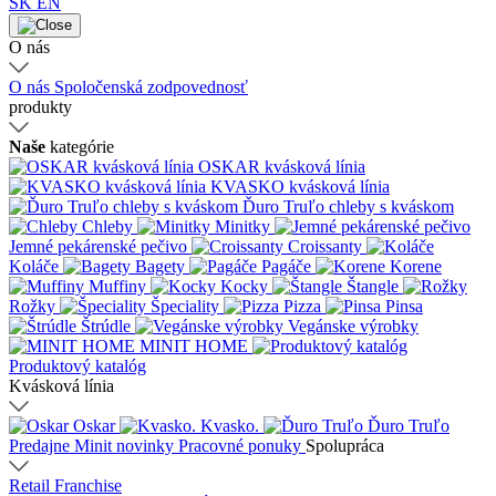
SK
EN
O nás
O nás
Spoločenská zodpovednosť
produkty
Naše
kategórie
OSKAR kvásková línia
KVASKO kvásková línia
Ďuro Truľo chleby s kváskom
Chleby
Minitky
Jemné pekárenské pečivo
Croissanty
Koláče
Bagety
Pagáče
Korene
Muffiny
Kocky
Štangle
Rožky
Špeciality
Pizza
Pinsa
Štrúdle
Vegánske výrobky
MINIT HOME
Produktový katalóg
Kvásková línia
Oskar
Kvasko.
Ďuro Truľo
Predajne
Minit novinky
Pracovné ponuky
Spolupráca
Retail
Franchise