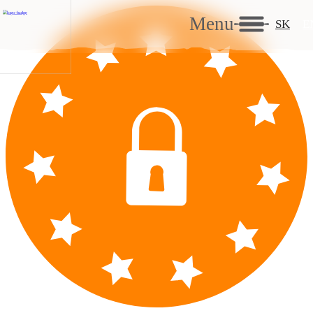
Menu
SK
E