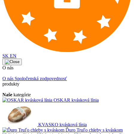
SK
EN
O nás
O nás
Spoločenská zodpovednosť
produkty
Naše
kategórie
OSKAR kvásková línia
KVASKO kvásková línia
Ďuro Truľo chleby s kváskom