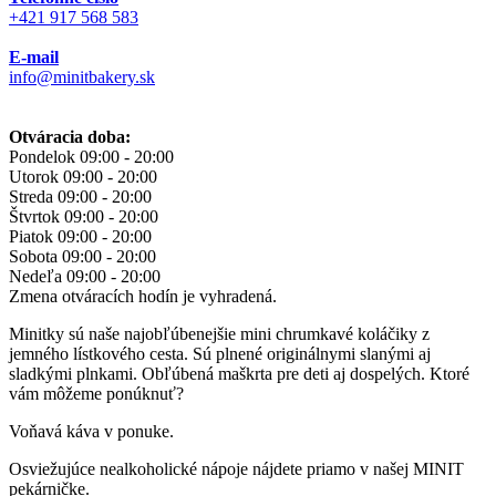
+421 917 568 583
E-mail
info@minitbakery.sk
Otváracia doba:
Pondelok
09:00 - 20:00
Utorok
09:00 - 20:00
Streda
09:00 - 20:00
Štvrtok
09:00 - 20:00
Piatok
09:00 - 20:00
Sobota
09:00 - 20:00
Nedeľa
09:00 - 20:00
Zmena otváracích hodín je vyhradená.
Minitky sú naše najobľúbenejšie mini chrumkavé koláčiky z
jemného lístkového cesta. Sú plnené originálnymi slanými aj
sladkými plnkami. Obľúbená maškrta pre deti aj dospelých. Ktoré
vám môžeme ponúknuť?
Voňavá káva v ponuke.
Osviežujúce nealkoholické nápoje nájdete priamo v našej MINIT
pekárničke.