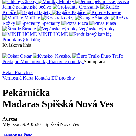
Chleby
Minitky
Jemné pekárenské pečivo
Croissanty
Koláče
Bagety
Pagáče
Korene
Muffiny
Kocky
Štangle
Rožky
Špeciality
Pizza
Pinsa
Štrúdle
Vegánske výrobky
MINIT HOME
Produktový katalóg
Kvásková línia
Oskar
Kvasko.
Ďuro Truľo
Predajne
Minit novinky
Pracovné ponuky
Spolupráca
Retail
Franchise
Vernostná Karta
Kontakt
EÚ projekty
Pekárnička
Madaras Spišská Nová Ves
Adresa
Mlynska 39/A 05201 Spišská Nová Ves
Telefónne číslo