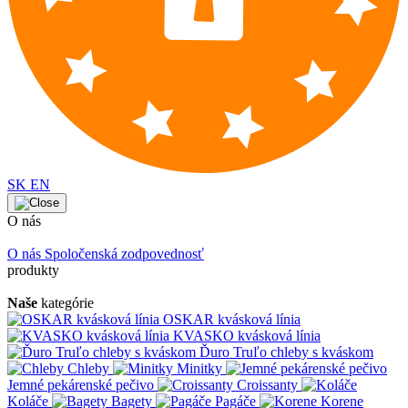
SK
EN
O nás
O nás
Spoločenská zodpovednosť
produkty
Naše
kategórie
OSKAR kvásková línia
KVASKO kvásková línia
Ďuro Truľo chleby s kváskom
Chleby
Minitky
Jemné pekárenské pečivo
Croissanty
Koláče
Bagety
Pagáče
Korene