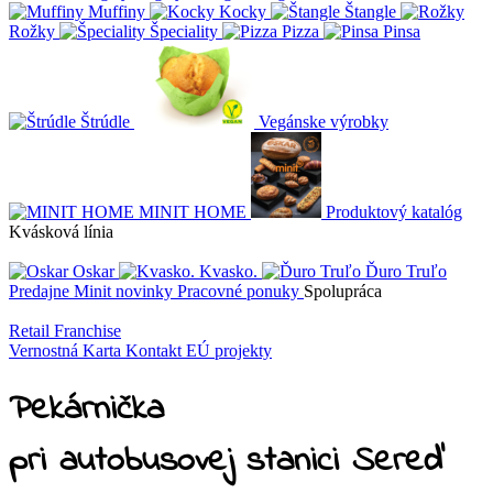
Muffiny
Kocky
Štangle
Rožky
Špeciality
Pizza
Pinsa
Štrúdle
Vegánske výrobky
MINIT HOME
Produktový katalóg
Kvásková línia
Oskar
Kvasko.
Ďuro Truľo
Predajne
Minit novinky
Pracovné ponuky
Spolupráca
Retail
Franchise
Vernostná Karta
Kontakt
EÚ projekty
Pekárnička
pri autobusovej stanici Sereď