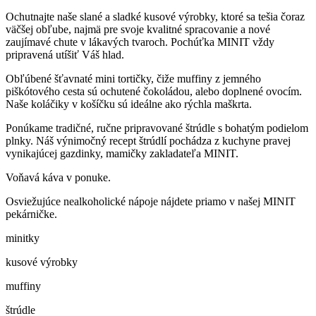
Ochutnajte naše slané a sladké kusové výrobky, ktoré sa tešia čoraz
väčšej obľube, najmä pre svoje kvalitné spracovanie a nové
zaujímavé chute v lákavých tvaroch. Pochúťka MINIT vždy
pripravená utíšiť Váš hlad.
Obľúbené šťavnaté mini tortičky, čiže muffiny z jemného
piškótového cesta sú ochutené čokoládou, alebo doplnené ovocím.
Naše koláčiky v košíčku sú ideálne ako rýchla maškrta.
Ponúkame tradičné, ručne pripravované štrúdle s bohatým podielom
plnky. Náš výnimočný recept štrúdlí pochádza z kuchyne pravej
vynikajúcej gazdinky, mamičky zakladateľa MINIT.
Voňavá káva v ponuke.
Osviežujúce nealkoholické nápoje nájdete priamo v našej MINIT
pekárničke.
minitky
kusové výrobky
muffiny
štrúdle