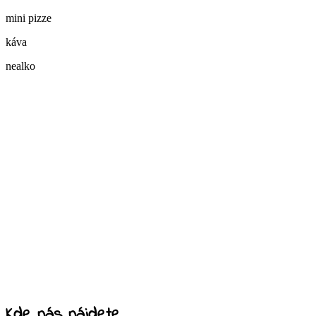
mini pizze
káva
nealko
Kde nás nájdete