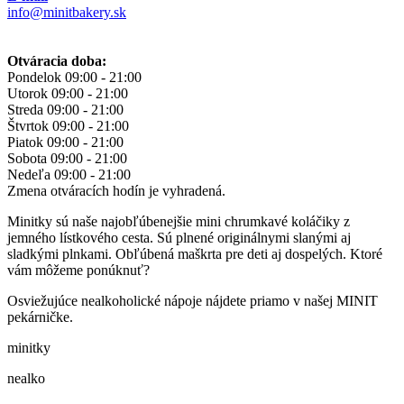
info@minitbakery.sk
Otváracia doba:
Pondelok
09:00 - 21:00
Utorok
09:00 - 21:00
Streda
09:00 - 21:00
Štvrtok
09:00 - 21:00
Piatok
09:00 - 21:00
Sobota
09:00 - 21:00
Nedeľa
09:00 - 21:00
Zmena otváracích hodín je vyhradená.
Minitky sú naše najobľúbenejšie mini chrumkavé koláčiky z
jemného lístkového cesta. Sú plnené originálnymi slanými aj
sladkými plnkami. Obľúbená maškrta pre deti aj dospelých. Ktoré
vám môžeme ponúknuť?
Osviežujúce nealkoholické nápoje nájdete priamo v našej MINIT
pekárničke.
minitky
nealko