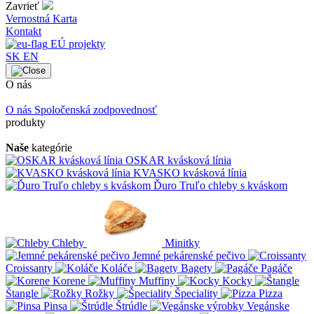
Zavrieť
Vernostná Karta
Kontakt
EÚ projekty
SK
EN
O nás
O nás
Spoločenská zodpovednosť
produkty
Naše
kategórie
OSKAR kvásková línia
KVASKO kvásková línia
Ďuro Truľo chleby s kváskom
Chleby
Minitky
Jemné pekárenské pečivo
Croissanty
Koláče
Bagety
Pagáče
Korene
Muffiny
Kocky
Štangle
Rožky
Špeciality
Pizza
Pinsa
Štrúdle
Vegánske