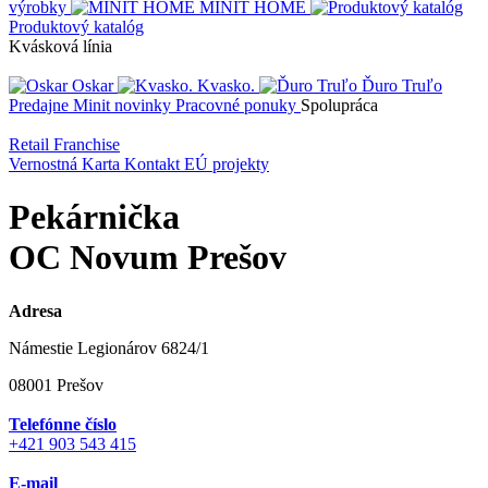
výrobky
MINIT HOME
Produktový katalóg
Kvásková línia
Oskar
Kvasko.
Ďuro Truľo
Predajne
Minit novinky
Pracovné ponuky
Spolupráca
Retail
Franchise
Vernostná Karta
Kontakt
EÚ projekty
Pekárnička
OC Novum Prešov
Adresa
Námestie Legionárov 6824/1
08001 Prešov
Telefónne číslo
+421 903 543 415
E-mail