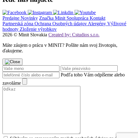
Predajne
Novinky
Značka Minit
Spolupráca
Kontakt
Partnerská zóna
Ochrana Osobných údajov
Alergény
Výživové
hodnoty
Zloženie výrobkov
2026 © Minit Slovakia
Created by: Cstudios s.r.o.
Máte záujem o prácu v MINIT? Pošlite nám svoj životopis,
ďakujeme.
Podľa toho Vám odpíšeme alebo
zavoláme