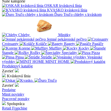
Naše kategórie
OSKAR kvásková línia
KVASKO kvásková línia
Ďuro Truľo chleby s kváskom
Chleby
Minitky
Jemné pekárenské pečivo
Croissanty
Koláče
Bagety
Pagáče
Korene
Muffiny
Kocky
Štangle
Rožky
Špeciality
Pizza
Pinsa
Štrúdle
Vegánske
výrobky
MINIT HOME
Produktový katalóg
Zavrieť
Kvásková línia
Zavrieť
Predajne
Minit novinky
Pracovné ponuky
Spolupráca
Retail
Franchise