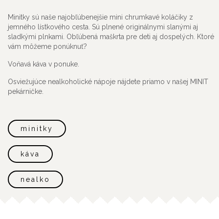
Minitky sú naše najobľúbenejšie mini chrumkavé koláčiky z
jemného lístkového cesta. Sú plnené originálnymi slanými aj
sladkými plnkami. Obľúbená maškrta pre deti aj dospelých. Ktoré
vám môžeme ponúknuť?
Voňavá káva v ponuke.
Osviežujúce nealkoholické nápoje nájdete priamo v našej MINIT
pekárničke.
minitky
káva
nealko