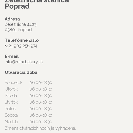
Poprad
Adresa
Železničná 4423
05801 Poprad
Telefónne číslo
+421 903 256 974
E-mail
info@minitbakery.sk
Otváracia doba:
Pondelok
06:00-18:30
Utorok
06:00-18:30
Streda
06:00-18:30
Štvrtok
06:00-18:30
Piatok
06:00-18:30
Sobota
06:00-18:30
Nedeľa
06:00-18:30
Zmena otváracích hodín je vyhradená.