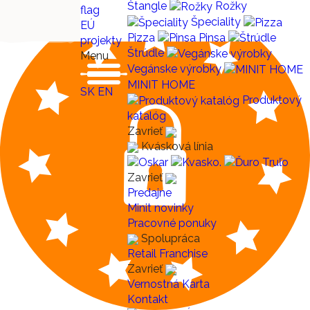
Štangle
Rožky
Špeciality
EÚ
Pizza
Pinsa
projekty
Štrúdle
Menu
Vegánske výrobky
MINIT HOME
SK
EN
Produktový
katalóg
Zavrieť
Kvásková línia
Zavrieť
Predajne
Minit novinky
Pracovné ponuky
Spolupráca
Retail
Franchise
Zavrieť
Vernostná Karta
Kontakt