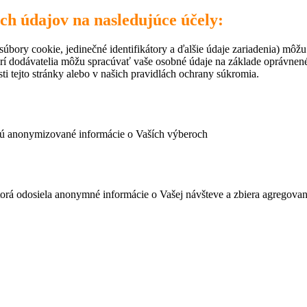
ich údajov na nasledujúce účely:
úbory cookie, jedinečné identifikátory a ďalšie údaje zariadenia) môžu
rí dodávatelia môžu spracúvať vaše osobné údaje na základe oprávne
ti tejto stránky alebo v našich pravidlách ochrany súkromia.
ujú anonymizované informácie o Vaších výberoch
ktorá odosiela anonymné informácie o Vašej návšteve a zbiera agregov