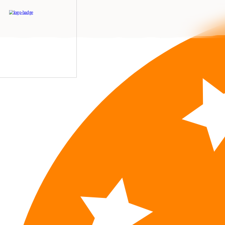
Naše kategórie
OSKAR
KVASKO
Ďuro Tr
kvásková
kvásková
chleby
línia
línia
kvásk
Croissanty
Koláče
Baget
Kocky
Štangle
Rožk