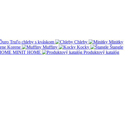
Ďuro Truľo chleby s kváskom
Chleby
Minitky
Korene
Muffiny
Kocky
Štangle
MINIT HOME
Produktový katalóg