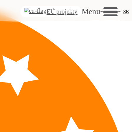
Menu
EÚ projekty
SK
á
se
sť
eť
eť
é
eť