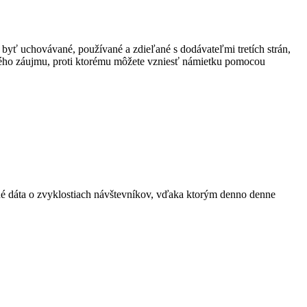
 byť uchovávané, používané a zdieľané s dodávateľmi tretích strán,
ného záujmu, proti ktorému môžete vzniesť námietku pomocou
ané dáta o zvyklostiach návštevníkov, vďaka ktorým denno denne