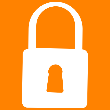
T
Produktový
E
katalóg
Zavri