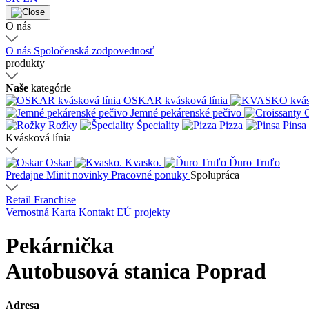
O nás
O nás
Spoločenská zodpovednosť
produkty
Naše
kategórie
OSKAR kvásková línia
Jemné pekárenské pečivo
C
Rožky
Špeciality
Pizza
Pinsa
Kvásková línia
Oskar
Kvasko.
Ďuro Truľo
Predajne
Minit novinky
Pracovné ponuky
Spolupráca
Retail
Franchise
Vernostná Karta
Kontakt
EÚ projekty
Pekárnička
Autobusová stanica Poprad
Adresa