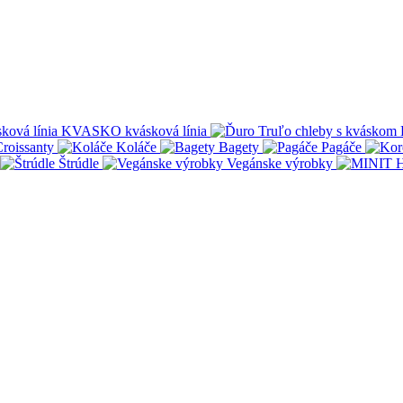
KVASKO kvásková línia
roissanty
Koláče
Bagety
Pagáče
Štrúdle
Vegánske výrobky