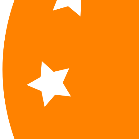
Štrúdle
Vegánske
MINI
výrobky
HOM