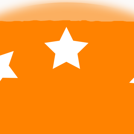
O nás
Retail
Spoločensk
Franchi
zodpovedno
Zavri
Zavri
uľo
Chleby
Minitky
Jemné
 s
pekárensk
om
pečivo
Zavri
y
Pagáče
Korene
Muffiny
y
Špeciality
Pizza
Pinsa