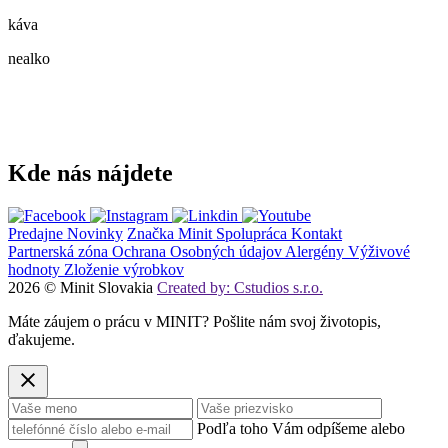
káva
nealko
Kde nás nájdete
Predajne
Novinky
Značka Minit
Spolupráca
Kontakt
Partnerská zóna
Ochrana Osobných údajov
Alergény
Výživové
hodnoty
Zloženie výrobkov
2026 © Minit Slovakia
Created by: Cstudios s.r.o.
Máte záujem o prácu v MINIT? Pošlite nám svoj životopis,
ďakujeme.
Podľa toho Vám odpíšeme alebo