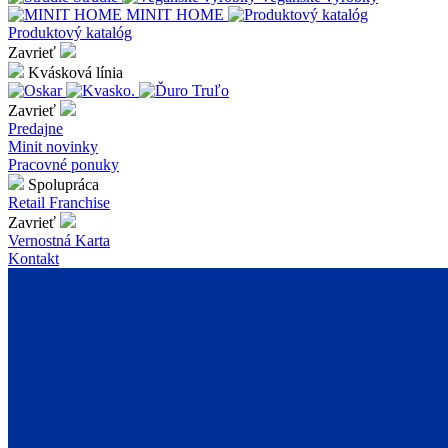
MINIT HOME
Produktový katalóg
Zavrieť
Kvásková línia
Zavrieť
Predajne
Minit novinky
Pracovné ponuky
Spolupráca
Retail
Franchise
Zavrieť
Vernostná Karta
Kontakt