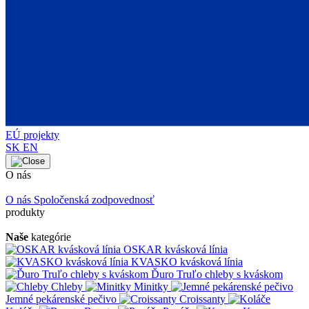
EÚ projekty
SK
EN
O nás
O nás
Spoločenská zodpovednosť
produkty
Naše
kategórie
OSKAR kvásková línia
KVASKO kvásková línia
Ďuro Truľo chleby s kváskom
Chleby
Minitky
Jemné pekárenské pečivo
Croissanty