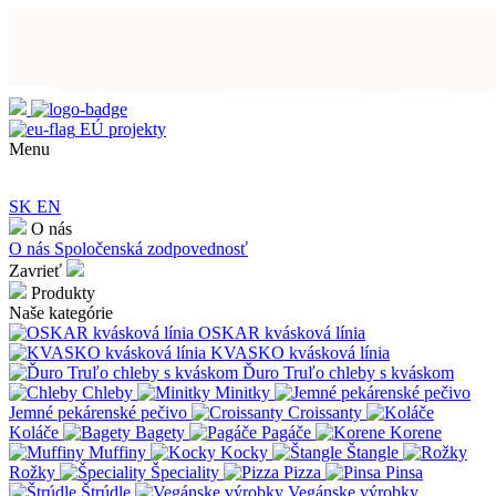
EÚ projekty
Menu
SK
EN
O nás
O nás
Spoločenská zodpovednosť
Zavrieť
Produkty
Naše kategórie
OSKAR kvásková línia
KVASKO kvásková línia
Ďuro Truľo chleby s kváskom
Chleby
Minitky
Jemné pekárenské pečivo
Croissanty
Koláče
Bagety
Pagáče
Korene
Muffiny
Kocky
Štangle
Rožky
Špeciality
Pizza
Pinsa
Štrúdle
Vegánske výrobky