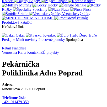
Koláče
Bagety
Pagáče
Korene
Muffiny
Kocky
Štangle
Rožky
Špeciality
Pizza
Pinsa
Štrúdle
Vegánske výrobky
MINIT HOME
Produktový katalóg
Kvásková línia
Oskar
Kvasko.
Ďuro Truľo
Predajne
Minit novinky
Pracovné ponuky
Spolupráca
Retail
Franchise
Vernostná Karta
Kontakt
EÚ projekty
Pekárnička
Poliklinika Adus Poprad
Adresa
Mnoheľova 2 05801 Poprad
Telefónne číslo
+421 911479 359