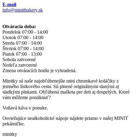
E-mail
info@minitbakery.sk
Otváracia doba:
Pondelok
07:00 - 14:00
Utorok
07:00 - 14:00
Streda
07:00 - 14:00
Štvrtok
07:00 - 14:00
Piatok
07:00 - 13:00
Sobota
zatvorené
Nedeľa
zatvorené
Zmena otváracích hodín je vyhradená.
Minitky sú naše najobľúbenejšie mini chrumkavé koláčiky z
jemného lístkového cesta. Sú plnené originálnymi slanými aj
sladkými plnkami. Obľúbená maškrta pre deti aj dospelých. Ktoré
vám môžeme ponúknuť?
Voňavá káva v ponuke.
Osviežujúce nealkoholické nápoje nájdete priamo v našej MINIT
pekárničke.
minitky