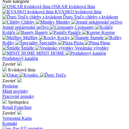
Naše kategórie
OSKAR kvásková línia
KVASKO kvásková línia
Ďuro Truľo chleby s kváskom
Chleby
Minitky
Jemné pekárenské pečivo
Croissanty
Koláče
Bagety
Pagáče
Korene
Muffiny
Kocky
Štangle
Rožky
Špeciality
Pizza
Pinsa
Štrúdle
Vegánske výrobky
MINIT HOME
Produktový katalóg
Zavrieť
Kvásková línia
Zavrieť
Predajne
Minit novinky
Pracovné ponuky
Spolupráca
Retail
Franchise
Zavrieť
Vernostná Karta
Kontakt
EÚ projekty