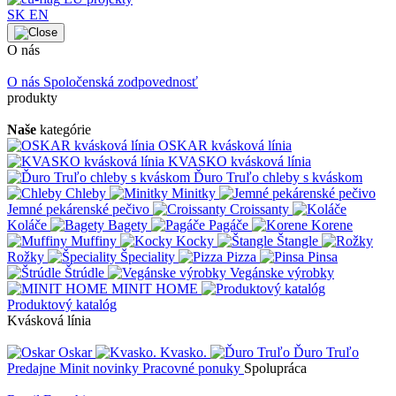
SK
EN
O nás
O nás
Spoločenská zodpovednosť
produkty
Naše
kategórie
OSKAR kvásková línia
KVASKO kvásková línia
Ďuro Truľo chleby s kváskom
Chleby
Minitky
Jemné pekárenské pečivo
Croissanty
Koláče
Bagety
Pagáče
Korene
Muffiny
Kocky
Štangle
Rožky
Špeciality
Pizza
Pinsa
Štrúdle
Vegánske výrobky
MINIT HOME
Produktový katalóg
Kvásková línia
Oskar
Kvasko.
Ďuro Truľo
Predajne
Minit novinky
Pracovné ponuky
Spolupráca