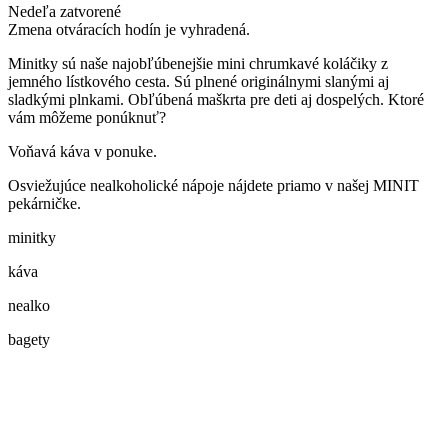
Nedeľa
zatvorené
Zmena otváracích hodín je vyhradená.
Minitky sú naše najobľúbenejšie mini chrumkavé koláčiky z
jemného lístkového cesta. Sú plnené originálnymi slanými aj
sladkými plnkami. Obľúbená maškrta pre deti aj dospelých. Ktoré
vám môžeme ponúknuť?
Voňavá káva v ponuke.
Osviežujúce nealkoholické nápoje nájdete priamo v našej MINIT
pekárničke.
minitky
káva
nealko
bagety