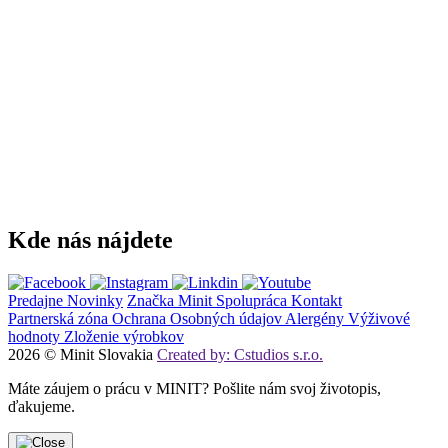
Kde nás nájdete
Predajne
Novinky
Značka Minit
Spolupráca
Kontakt
Partnerská zóna
Ochrana Osobných údajov
Alergény
Výživové
hodnoty
Zloženie výrobkov
2026 © Minit Slovakia
Created by: Cstudios s.r.o.
Máte záujem o prácu v MINIT? Pošlite nám svoj životopis,
ďakujeme.