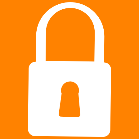
INIT
Produktový
OME
katalóg
Z