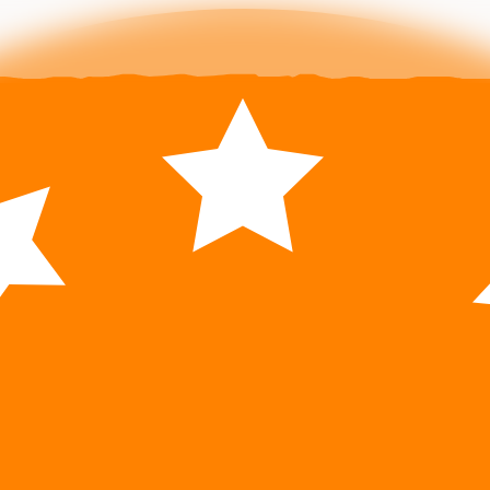
O ná
Re
Spoloče
Fran
zodpove
Z
Z
 Truľo
Chleby
Minitky
Jem
leby s
pekár
áskom
peč
Z
gety
Pagáče
Korene
Muff
ožky
Špeciality
Pizza
Pin