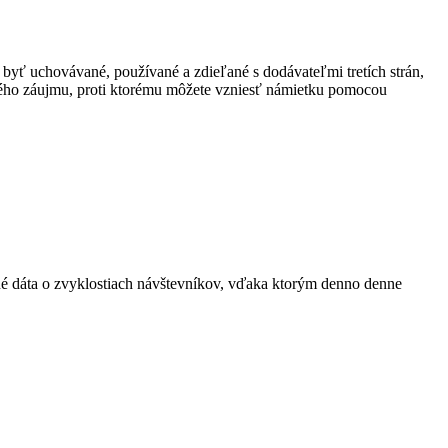
 byť uchovávané, používané a zdieľané s dodávateľmi tretích strán,
ného záujmu, proti ktorému môžete vzniesť námietku pomocou
ané dáta o zvyklostiach návštevníkov, vďaka ktorým denno denne