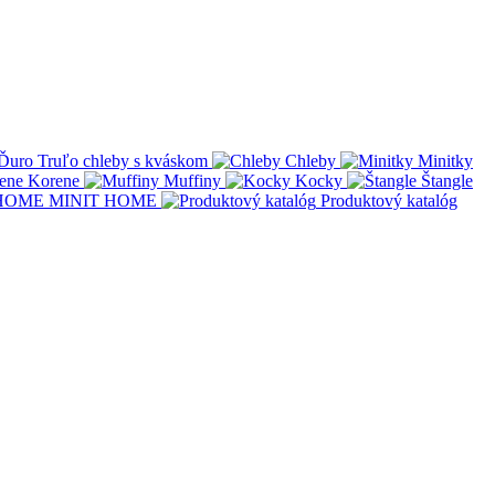
Ďuro Truľo chleby s kváskom
Chleby
Minitky
Korene
Muffiny
Kocky
Štangle
MINIT HOME
Produktový katalóg