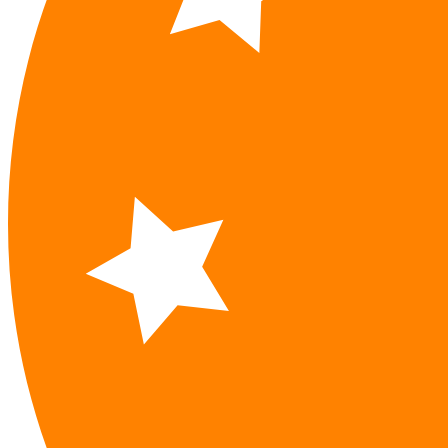
Štrúdle
Vegánske
M
výrobky
H