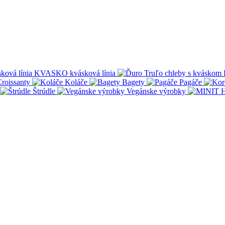
KVASKO kvásková línia
roissanty
Koláče
Bagety
Pagáče
Štrúdle
Vegánske výrobky