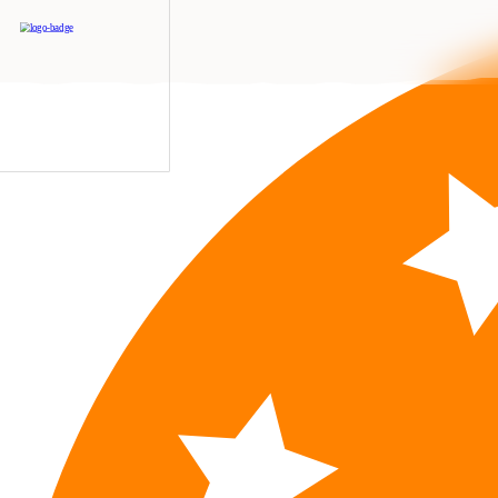
Naše kategórie
OSKAR
KVASKO
Ďuro
kvásková
kvásková
ch
línia
línia
kv
Croissanty
Koláče
Ba
Kocky
Štangle
R