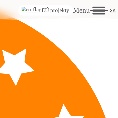
s
tail
Menu
EÚ projekty
SK
nská
chise
dnosť
avrieť
avrieť
né
enské
ivo
avrieť
iny
sa