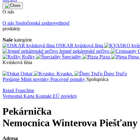
O nás
O nás
Spoločenská zodpovednosť
produkty
Naše
kategórie
OSKAR kvásková línia
Jemné pekárenské pečivo
C
Rožky
Špeciality
Pizza
Pinsa
Kvásková línia
Oskar
Kvasko.
Ďuro Truľo
Predajne
Minit novinky
Pracovné ponuky
Spolupráca
Retail
Franchise
Vernostná Karta
Kontakt
EÚ projekty
Pekárnička
Nemocnica Winterova Piešťany
Adresa