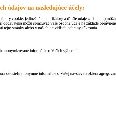
ich údajov na nasledujúce účely:
úbory cookie, jedinečné identifikátory a ďalšie údaje zariadenia) môžu
rí dodávatelia môžu spracúvať vaše osobné údaje na základe oprávne
ti tejto stránky alebo v našich pravidlách ochrany súkromia.
ujú anonymizované informácie o Vaších výberoch
ktorá odosiela anonymné informácie o Vašej návšteve a zbiera agregov