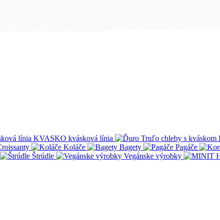
KVASKO kvásková línia
roissanty
Koláče
Bagety
Pagáče
Štrúdle
Vegánske výrobky