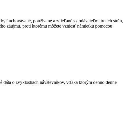
 byť uchovávané, používané a zdieľané s dodávateľmi tretích strán,
ného záujmu, proti ktorému môžete vzniesť námietku pomocou
ané dáta o zvyklostiach návštevníkov, vďaka ktorým denno denne