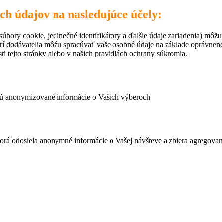
ich údajov na nasledujúce účely:
úbory cookie, jedinečné identifikátory a ďalšie údaje zariadenia) môžu
rí dodávatelia môžu spracúvať vaše osobné údaje na základe oprávne
ti tejto stránky alebo v našich pravidlách ochrany súkromia.
ujú anonymizované informácie o Vaších výberoch
ktorá odosiela anonymné informácie o Vašej návšteve a zbiera agregov