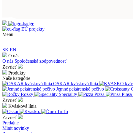
EÚ projekty
Menu
SK
EN
O nás
O nás
Spoločenská zodpovednosť
Zavrieť
Produkty
Naše kategórie
OSKAR kvásková línia
Jemné pekárenské pečivo
C
Rožky
Špeciality
Pizza
Pinsa
Zavrieť
Kvásková línia
Zavrieť
Predajne
Minit novinky