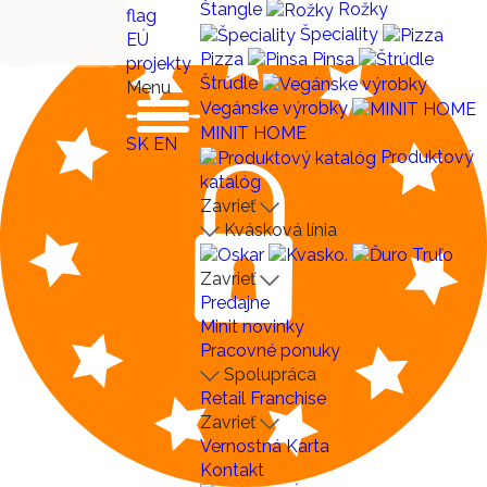
Štangle
Rožky
Špeciality
EÚ
Pizza
Pinsa
projekty
Štrúdle
Menu
Vegánske výrobky
MINIT HOME
SK
EN
Produktový
katalóg
Zavrieť
Kvásková línia
Zavrieť
Predajne
Minit novinky
Pracovné ponuky
Spolupráca
Retail
Franchise
Zavrieť
Vernostná Karta
Kontakt