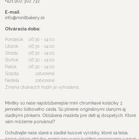
+421 902 302 732
E-mail
info@minitbakery.sk
Otváracia doba:
Pondelok
06:30 - 14:00
Utorok
06:30 - 14:00
Streda
06:30 - 14:00
Štvrtok
06:30 - 14:00
Piatok
06:30 - 14:00
Sobota
zatvorené
Nedeľa
zatvorené
Zmena otváracích hodín je vyhradená.
Minitky sú naše najobľúbenejšie mini chrumkavé koláčiky z
jemného lístkového cesta. Sú plnené originálnymi slanými aj
sladkými plnkami. Obľúbená maškrta pre deti aj dospelých. Ktoré
vám môžeme ponúknuť?
Ochutnajte naše slané a sladké kusové výrobky, ktoré sa tešia