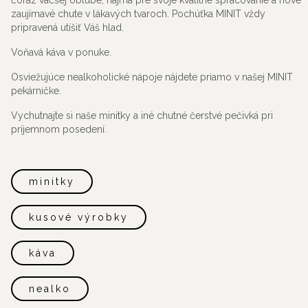
čoraz väčšej obľube, najmä pre svoje kvalitné spracovanie a nové
zaujímavé chute v lákavých tvaroch. Pochúťka MINIT vždy
pripravená utíšiť Váš hlad.
Voňavá káva v ponuke.
Osviežujúce nealkoholické nápoje nájdete priamo v našej MINIT
pekárničke.
Vychutnajte si naše minitky a iné chutné čerstvé pečivká pri
príjemnom posedení.
minitky
kusové výrobky
káva
nealko