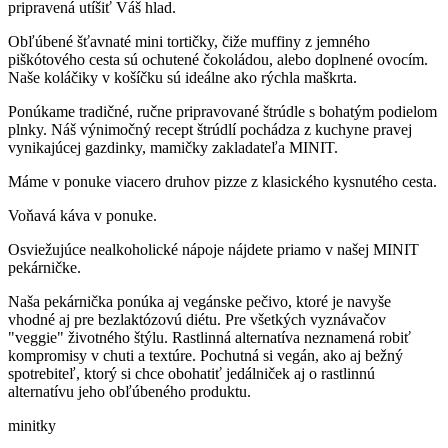
pripravená utíšiť Váš hlad.
Obľúbené šťavnaté mini tortičky, čiže muffiny z jemného
piškótového cesta sú ochutené čokoládou, alebo doplnené ovocím.
Naše koláčiky v košíčku sú ideálne ako rýchla maškrta.
Ponúkame tradičné, ručne pripravované štrúdle s bohatým podielom
plnky. Náš výnimočný recept štrúdlí pochádza z kuchyne pravej
vynikajúcej gazdinky, mamičky zakladateľa MINIT.
Máme v ponuke viacero druhov pizze z klasického kysnutého cesta.
Voňavá káva v ponuke.
Osviežujúce nealkoholické nápoje nájdete priamo v našej MINIT
pekárničke.
Naša pekárnička ponúka aj vegánske pečivo, ktoré je navyše
vhodné aj pre bezlaktózovú diétu. Pre všetkých vyznávačov
"veggie" životného štýlu. Rastlinná alternatíva neznamená robiť
kompromisy v chuti a textúre. Pochutná si vegán, ako aj bežný
spotrebiteľ, ktorý si chce obohatiť jedálniček aj o rastlinnú
alternatívu jeho obľúbeného produktu.
minitky