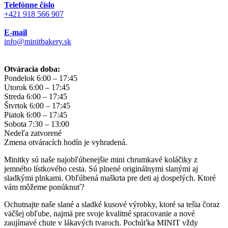
Telefónne číslo
+421 918 566 907
E-mail
info@minitbakery.sk
Otváracia doba:
Pondelok
6:00 – 17:45
Utorok
6:00 – 17:45
Streda
6:00 – 17:45
Štvrtok
6:00 – 17:45
Piatok
6:00 – 17:45
Sobota
7:30 – 13:00
Nedeľa
zatvorené
Zmena otváracích hodín je vyhradená.
Minitky sú naše najobľúbenejšie mini chrumkavé koláčiky z
jemného lístkového cesta. Sú plnené originálnymi slanými aj
sladkými plnkami. Obľúbená maškrta pre deti aj dospelých. Ktoré
vám môžeme ponúknuť?
Ochutnajte naše slané a sladké kusové výrobky, ktoré sa tešia čoraz
väčšej obľube, najmä pre svoje kvalitné spracovanie a nové
zaujímavé chute v lákavých tvaroch. Pochúťka MINIT vždy