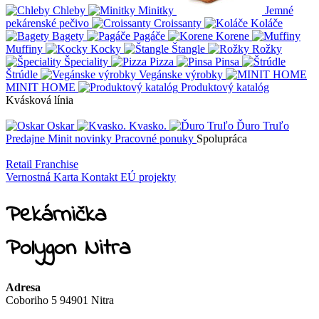
Chleby
Minitky
Jemné
pekárenské pečivo
Croissanty
Koláče
Bagety
Pagáče
Korene
Muffiny
Kocky
Štangle
Rožky
Špeciality
Pizza
Pinsa
Štrúdle
Vegánske výrobky
MINIT HOME
Produktový katalóg
Kvásková línia
Oskar
Kvasko.
Ďuro Truľo
Predajne
Minit novinky
Pracovné ponuky
Spolupráca
Retail
Franchise
Vernostná Karta
Kontakt
EÚ projekty
Pekárnička
Polygon Nitra
Adresa
Coboriho 5 94901 Nitra