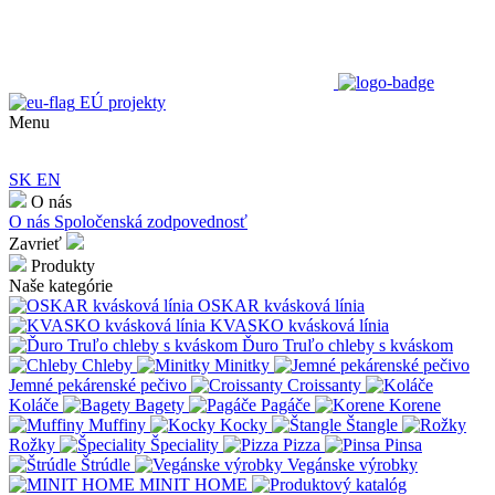
EÚ projekty
Menu
SK
EN
O nás
O nás
Spoločenská zodpovednosť
Zavrieť
Produkty
Naše kategórie
OSKAR kvásková línia
KVASKO kvásková línia
Ďuro Truľo chleby s kváskom
Chleby
Minitky
Jemné pekárenské pečivo
Croissanty
Koláče
Bagety
Pagáče
Korene
Muffiny
Kocky
Štangle
Rožky
Špeciality
Pizza
Pinsa
Štrúdle
Vegánske výrobky
MINIT HOME