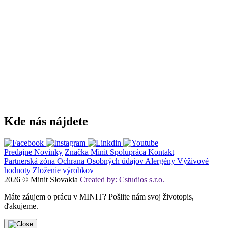
Kde nás nájdete
Predajne
Novinky
Značka Minit
Spolupráca
Kontakt
Partnerská zóna
Ochrana Osobných údajov
Alergény
Výživové
hodnoty
Zloženie výrobkov
2026 © Minit Slovakia
Created by: Cstudios s.r.o.
Máte záujem o prácu v MINIT? Pošlite nám svoj životopis,
ďakujeme.