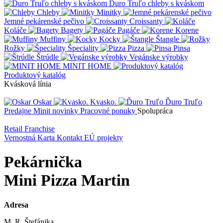
Ďuro Truľo chleby s kváskom
Chleby
Minitky
Jemné pekárenské pečivo
Croissanty
Koláče
Bagety
Pagáče
Korene
Muffiny
Kocky
Štangle
Rožky
Špeciality
Pizza
Pinsa
Štrúdle
Vegánske výrobky
MINIT HOME
Produktový katalóg
Kvásková línia
Oskar
Kvasko.
Ďuro Truľo
Predajne
Minit novinky
Pracovné ponuky
Spolupráca
Retail
Franchise
Vernostná Karta
Kontakt
EÚ projekty
Pekárnička
Mini Pizza Martin
Adresa
M. R. Štefánika