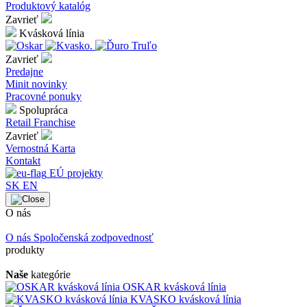
Produktový katalóg
Zavrieť
Kvásková línia
Zavrieť
Predajne
Minit novinky
Pracovné ponuky
Spolupráca
Retail
Franchise
Zavrieť
Vernostná Karta
Kontakt
EÚ projekty
SK
EN
O nás
O nás
Spoločenská zodpovednosť
produkty
Naše
kategórie
OSKAR kvásková línia
KVASKO kvásková línia