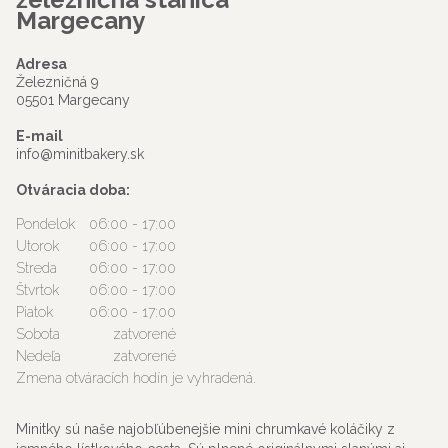
Margecany
Adresa
Železničná 9
05501 Margecany
E-mail
info@minitbakery.sk
Otváracia doba:
Pondelok
06:00 - 17:00
Utorok
06:00 - 17:00
Streda
06:00 - 17:00
Štvrtok
06:00 - 17:00
Piatok
06:00 - 17:00
Sobota
zatvorené
Nedeľa
zatvorené
Zmena otváracích hodín je vyhradená.
Minitky sú naše najobľúbenejšie mini chrumkavé koláčiky z