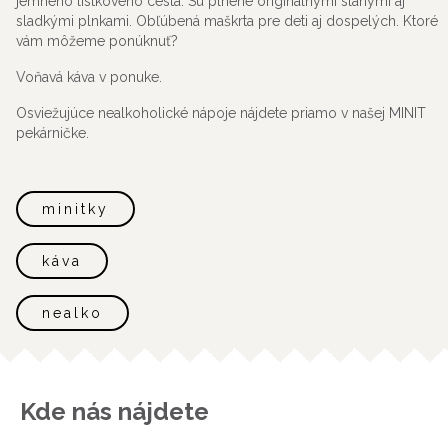
jemného lístkového cesta. Sú plnené originálnymi slanými aj
sladkými plnkami. Obľúbená maškrta pre deti aj dospelých. Ktoré
vám môžeme ponúknuť?
Voňavá káva v ponuke.
Osviežujúce nealkoholické nápoje nájdete priamo v našej MINIT
pekárničke.
minitky
káva
nealko
Kde nás nájdete