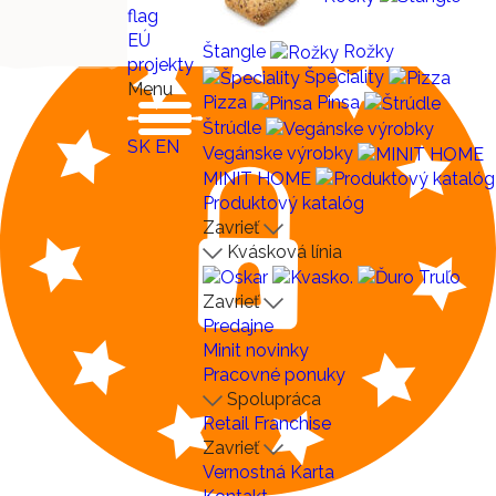
EÚ
Štangle
Rožky
projekty
Špeciality
Menu
Pizza
Pinsa
Štrúdle
SK
EN
Vegánske výrobky
MINIT HOME
Produktový katalóg
Zavrieť
Kvásková línia
Zavrieť
Predajne
Minit novinky
Pracovné ponuky
Spolupráca
Retail
Franchise
Zavrieť
Vernostná Karta