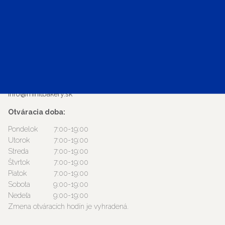
Adresa
Hlavná 111
04001 Košice
Telefónne číslo
+421 905 278 945
E-mail
info@minitbakery.sk
Otváracia doba:
Pondelok
7:00-19:00
Utorok
7:00-19:00
Streda
7:00-19:00
Štvrtok
7:00-19:00
Piatok
7:00-19:00
Sobota
9:00-19:00
Nedeľa
9:00-19:00
Zmena otváracích hodín je vyhradená.