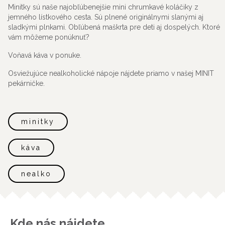
Minitky sú naše najobľúbenejšie mini chrumkavé koláčiky z
jemného lístkového cesta. Sú plnené originálnymi slanými aj
sladkými plnkami. Obľúbená maškrta pre deti aj dospelých. Ktoré
vám môžeme ponúknuť?
Voňavá káva v ponuke.
Osviežujúce nealkoholické nápoje nájdete priamo v našej MINIT
pekárničke.
minitky
káva
nealko
Kde nás nájdete