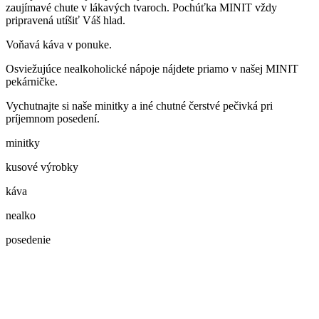
zaujímavé chute v lákavých tvaroch. Pochúťka MINIT vždy
pripravená utíšiť Váš hlad.
Voňavá káva v ponuke.
Osviežujúce nealkoholické nápoje nájdete priamo v našej MINIT
pekárničke.
Vychutnajte si naše minitky a iné chutné čerstvé pečivká pri
príjemnom posedení.
minitky
kusové výrobky
káva
nealko
posedenie