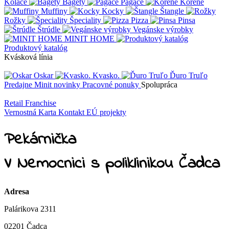
Koláče
Bagety
Pagáče
Korene
Muffiny
Kocky
Štangle
Rožky
Špeciality
Pizza
Pinsa
Štrúdle
Vegánske výrobky
MINIT HOME
Produktový katalóg
Kvásková línia
Oskar
Kvasko.
Ďuro Truľo
Predajne
Minit novinky
Pracovné ponuky
Spolupráca
Retail
Franchise
Vernostná Karta
Kontakt
EÚ projekty
Pekárnička
V Nemocnici s poliklinikou Čadca
Adresa
Palárikova 2311
02201 Čadca