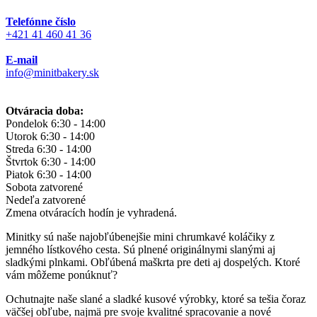
Telefónne číslo
+421 41 460 41 36
E-mail
info@minitbakery.sk
Otváracia doba:
Pondelok
6:30 - 14:00
Utorok
6:30 - 14:00
Streda
6:30 - 14:00
Štvrtok
6:30 - 14:00
Piatok
6:30 - 14:00
Sobota
zatvorené
Nedeľa
zatvorené
Zmena otváracích hodín je vyhradená.
Minitky sú naše najobľúbenejšie mini chrumkavé koláčiky z
jemného lístkového cesta. Sú plnené originálnymi slanými aj
sladkými plnkami. Obľúbená maškrta pre deti aj dospelých. Ktoré
vám môžeme ponúknuť?
Ochutnajte naše slané a sladké kusové výrobky, ktoré sa tešia čoraz
väčšej obľube, najmä pre svoje kvalitné spracovanie a nové