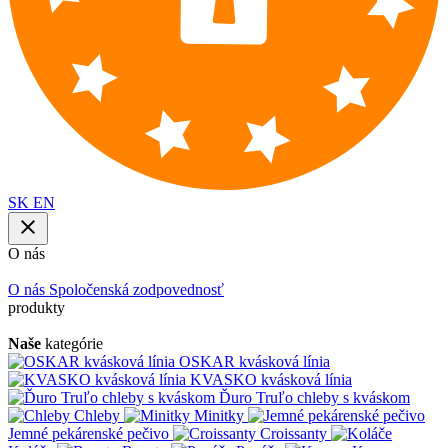
SK
EN
O nás
O nás
Spoločenská zodpovednosť
produkty
Naše
kategórie
OSKAR kvásková línia
KVASKO kvásková línia
Ďuro Truľo chleby s kváskom
Chleby
Minitky
Jemné pekárenské pečivo
Croissanty