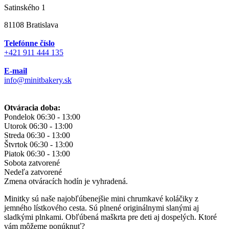
Satinského 1
81108 Bratislava
Telefónne číslo
+421 911 444 135
E-mail
info@minitbakery.sk
Otváracia doba:
Pondelok
06:30 - 13:00
Utorok
06:30 - 13:00
Streda
06:30 - 13:00
Štvrtok
06:30 - 13:00
Piatok
06:30 - 13:00
Sobota
zatvorené
Nedeľa
zatvorené
Zmena otváracích hodín je vyhradená.
Minitky sú naše najobľúbenejšie mini chrumkavé koláčiky z
jemného lístkového cesta. Sú plnené originálnymi slanými aj
sladkými plnkami. Obľúbená maškrta pre deti aj dospelých. Ktoré
vám môžeme ponúknuť?