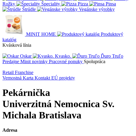
Rožky
Špeciality
Pizza
Pinsa
Štrúdle
Vegánske výrobky
MINIT HOME
Produktový
katalóg
Kvásková línia
Oskar
Kvasko.
Ďuro Truľo
Predajne
Minit novinky
Pracovné ponuky
Spolupráca
Retail
Franchise
Vernostná Karta
Kontakt
EÚ projekty
Pekárnička
Univerzitná Nemocnica Sv.
Michala Bratislava
Adresa