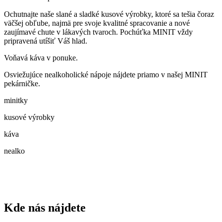
Ochutnajte naše slané a sladké kusové výrobky, ktoré sa tešia čoraz
väčšej obľube, najmä pre svoje kvalitné spracovanie a nové
zaujímavé chute v lákavých tvaroch. Pochúťka MINIT vždy
pripravená utíšiť Váš hlad.
Voňavá káva v ponuke.
Osviežujúce nealkoholické nápoje nájdete priamo v našej MINIT
pekárničke.
minitky
kusové výrobky
káva
nealko
Kde nás nájdete