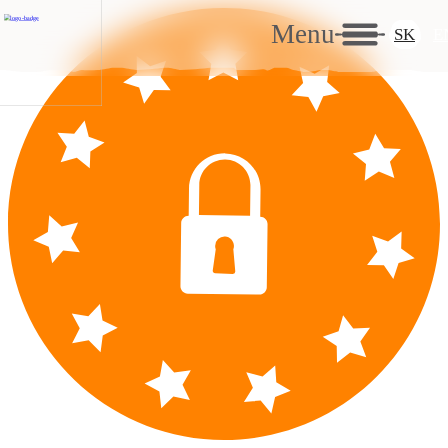
Menu
SK
E