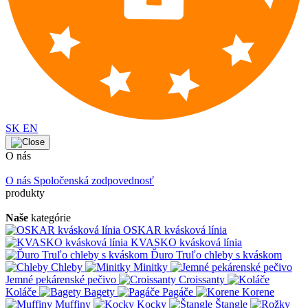
SK
EN
O nás
O nás
Spoločenská zodpovednosť
produkty
Naše
kategórie
OSKAR kvásková línia
KVASKO kvásková línia
Ďuro Truľo chleby s kváskom
Chleby
Minitky
Jemné pekárenské pečivo
Croissanty
Koláče
Bagety
Pagáče
Korene
Muffiny
Kocky
Štangle