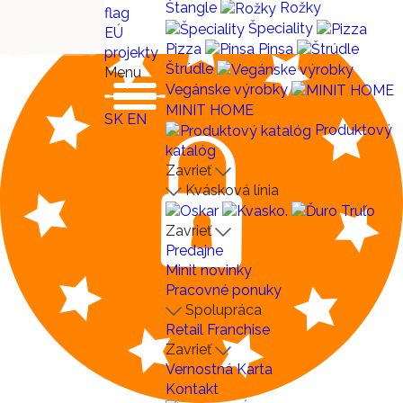
Štangle
Rožky
Špeciality
EÚ
Pizza
Pinsa
projekty
Štrúdle
Menu
Vegánske výrobky
MINIT HOME
SK
EN
Produktový
katalóg
Zavrieť
Kvásková línia
Zavrieť
Predajne
Minit novinky
Pracovné ponuky
Spolupráca
Retail
Franchise
Zavrieť
Vernostná Karta
Kontakt