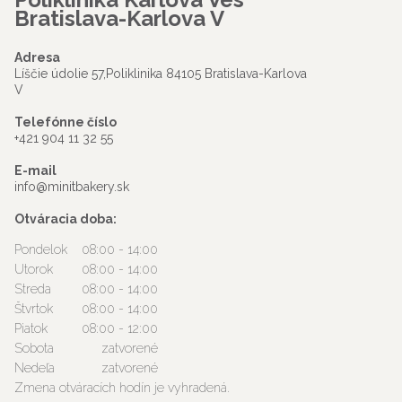
Bratislava-Karlova V
Adresa
Líščie údolie 57,Poliklinika 84105 Bratislava-Karlova
V
Telefónne číslo
+421 904 11 32 55
E-mail
info@minitbakery.sk
Otváracia doba:
Pondelok
08:00 - 14:00
Utorok
08:00 - 14:00
Streda
08:00 - 14:00
Štvrtok
08:00 - 14:00
Piatok
08:00 - 12:00
Sobota
zatvorené
Nedeľa
zatvorené
Zmena otváracích hodín je vyhradená.