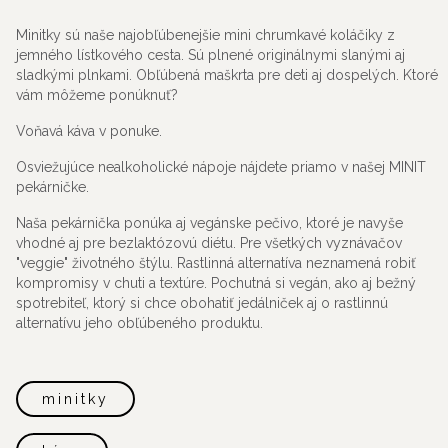
Minitky sú naše najobľúbenejšie mini chrumkavé koláčiky z
jemného lístkového cesta. Sú plnené originálnymi slanými aj
sladkými plnkami. Obľúbená maškrta pre deti aj dospelých. Ktoré
vám môžeme ponúknuť?
Voňavá káva v ponuke.
Osviežujúce nealkoholické nápoje nájdete priamo v našej MINIT
pekárničke.
Naša pekárnička ponúka aj vegánske pečivo, ktoré je navyše
vhodné aj pre bezlaktózovú diétu. Pre všetkých vyznávačov
"veggie" životného štýlu. Rastlinná alternatíva neznamená robiť
kompromisy v chuti a textúre. Pochutná si vegán, ako aj bežný
spotrebiteľ, ktorý si chce obohatiť jedálniček aj o rastlinnú
alternatívu jeho obľúbeného produktu.
minitky