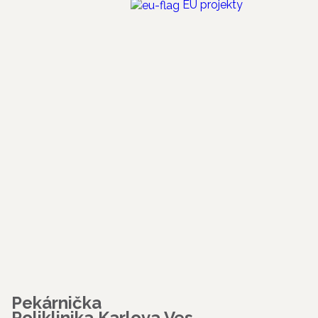
EÚ projekty
Pekárnička
Poliklinika Karlova Ves