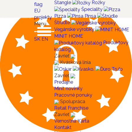
Štangle
Rožky
Špeciality
EÚ
Pizza
Pinsa
projekty
Štrúdle
Menu
Vegánske výrobky
MINIT HOME
SK
EN
Produktový
katalóg
Zavrieť
Kvásková línia
Zavrieť
Predajne
Minit novinky
Pracovné ponuky
Spolupráca
Retail
Franchise
Zavrieť
Vernostná Karta
Kontakt