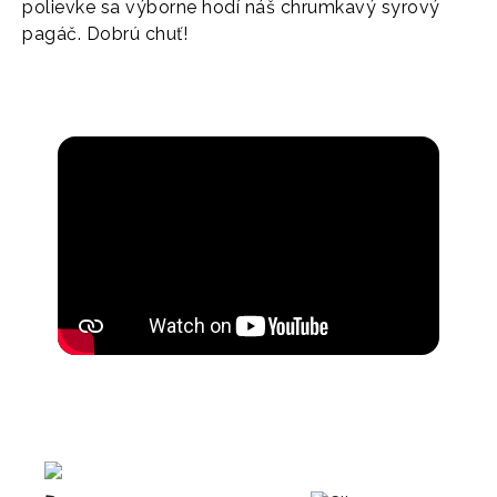
polievke sa výborne hodí náš chrumkavý syrový
pagáč. Dobrú chuť!