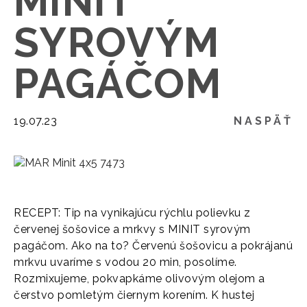
MINIT
SYROVÝM
PAGÁČOM
19.07.23
NASPÄŤ
RECEPT: Tip na vynikajúcu rýchlu polievku z
červenej šošovice a mrkvy s MINIT syrovým
pagáčom. Ako na to? Červenú šošovicu a pokrájanú
mrkvu uvaríme s vodou 20 min, posolíme.
Rozmixujeme, pokvapkáme olivovým olejom a
čerstvo pomletým čiernym korením. K hustej