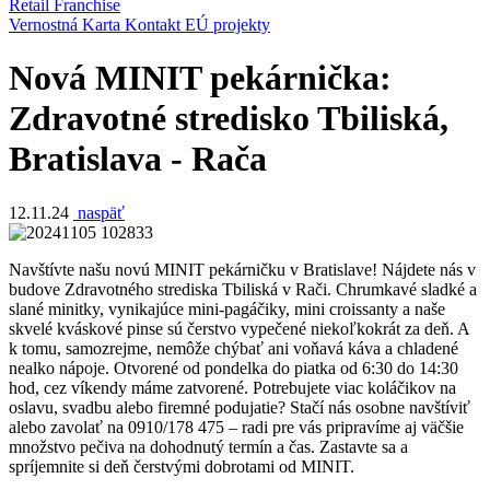
Retail
Franchise
Vernostná Karta
Kontakt
EÚ projekty
Nová MINIT pekárnička:
Zdravotné stredisko Tbiliská,
Bratislava - Rača
12.11.24
naspäť
Navštívte našu novú MINIT pekárničku v Bratislave! Nájdete nás v
budove Zdravotného strediska Tbiliská v Rači. Chrumkavé sladké a
slané minitky, vynikajúce mini-pagáčiky, mini croissanty a naše
skvelé kváskové pinse sú čerstvo vypečené niekoľkokrát za deň. A
k tomu, samozrejme, nemôže chýbať ani voňavá káva a chladené
nealko nápoje. Otvorené od pondelka do piatka od 6:30 do 14:30
hod, cez víkendy máme zatvorené. Potrebujete viac koláčikov na
oslavu, svadbu alebo firemné podujatie? Stačí nás osobne navštíviť
alebo zavolať na 0910/178 475 – radi pre vás pripravíme aj väčšie
množstvo pečiva na dohodnutý termín a čas. Zastavte sa a
spríjemnite si deň čerstvými dobrotami od MINIT.