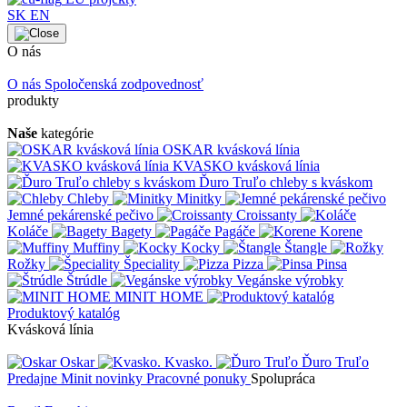
SK
EN
O nás
O nás
Spoločenská zodpovednosť
produkty
Naše
kategórie
OSKAR kvásková línia
KVASKO kvásková línia
Ďuro Truľo chleby s kváskom
Chleby
Minitky
Jemné pekárenské pečivo
Croissanty
Koláče
Bagety
Pagáče
Korene
Muffiny
Kocky
Štangle
Rožky
Špeciality
Pizza
Pinsa
Štrúdle
Vegánske výrobky
MINIT HOME
Produktový katalóg
Kvásková línia
Oskar
Kvasko.
Ďuro Truľo
Predajne
Minit novinky
Pracovné ponuky
Spolupráca