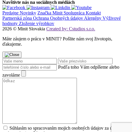
Navštívte nás na sociálnych médiách
Predajne
Novinky
Značka Minit
Spolupráca
Kontakt
Partnerská zóna
Ochrana Osobných údajov
Alergény
Výživové
hodnoty
Zloženie výrobkov
2026 © Minit Slovakia
Created by: Cstudios s.r.o.
Máte záujem o prácu v MINIT? Pošlite nám svoj životopis,
ďakujeme.
Podľa toho Vám odpíšeme alebo
zavoláme
Súhlasím so spracovaním mojich osobných údajov za účeľom