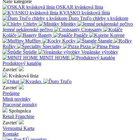
Naše kategórie
OSKAR kvásková línia
KVASKO kvásková línia
Ďuro Truľo chleby s kváskom
Chleby
Minitky
Jemné pekárenské pečivo
Croissanty
Koláče
Bagety
Pagáče
Korene
Muffiny
Kocky
Štangle
Rožky
Špeciality
Pizza
Pinsa
Štrúdle
Vegánske výrobky
MINIT HOME
Produktový katalóg
Zavrieť
Kvásková línia
Zavrieť
Predajne
Minit novinky
Pracovné ponuky
Spolupráca
Retail
Franchise
Zavrieť
Vernostná Karta
Kontakt
EÚ projekty