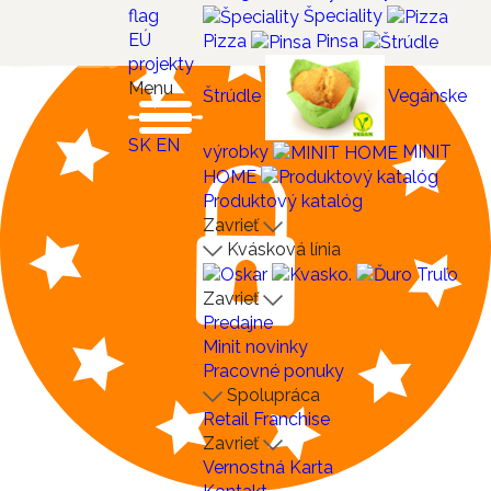
Špeciality
EÚ
Pizza
Pinsa
projekty
Menu
Štrúdle
Vegánske
SK
EN
výrobky
MINIT
HOME
Produktový katalóg
Zavrieť
Kvásková línia
Zavrieť
Predajne
Minit novinky
Pracovné ponuky
Spolupráca
Retail
Franchise
Zavrieť
Vernostná Karta