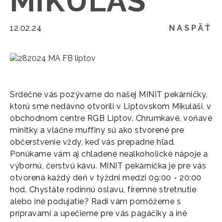
MIKULÁŠ
12.02.24
NASPÄŤ
Srdečne vás pozývame do našej MINIT pekárničky,
ktorú sme nedávno otvorili v Liptovskom Mikuláši, v
obchodnom centre RGB Liptov. Chrumkavé, voňavé
minitky a vláčne muffiny sú ako stvorené pre
občerstvenie vždy, keď vás prepadne hľad.
Ponúkame vám aj chladené nealkoholické nápoje a
výbornú, čerstvú kávu. MINIT pekárnička je pre vás
otvorená každý deň v týždni medzi 09:00 - 20:00
hod. Chystáte rodinnú oslavu, firemné stretnutie
alebo iné podujatie? Radi vám pomôžeme s
prípravami a upečieme pre vás pagáčiky a iné