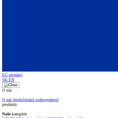
EÚ projekty
SK
EN
O nás
O nás
Spoločenská zodpovednosť
produkty
Naše
kategórie