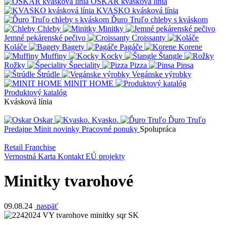
OSKAR kvásková línia
KVASKO kvásková línia
Ďuro Truľo chleby s kváskom
Chleby
Minitky
Jemné pekárenské pečivo
Croissanty
Koláče
Bagety
Pagáče
Korene
Muffiny
Kocky
Štangle
Rožky
Špeciality
Pizza
Pinsa
Štrúdle
Vegánske výrobky
MINIT HOME
Produktový katalóg
Kvásková línia
Oskar
Kvasko.
Ďuro Truľo
Predajne
Minit novinky
Pracovné ponuky
Spolupráca
Retail
Franchise
Vernostná Karta
Kontakt
EÚ projekty
Minitky tvarohové
09.08.24
naspäť