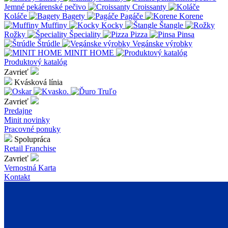
Jemné pekárenské pečivo
Croissanty
Koláče
Bagety
Pagáče
Korene
Muffiny
Kocky
Štangle
Rožky
Špeciality
Pizza
Pinsa
Štrúdle
Vegánske výrobky
MINIT HOME
Produktový katalóg
Zavrieť
Kvásková línia
Zavrieť
Predajne
Minit novinky
Pracovné ponuky
Spolupráca
Retail
Franchise
Zavrieť
Vernostná Karta
Kontakt