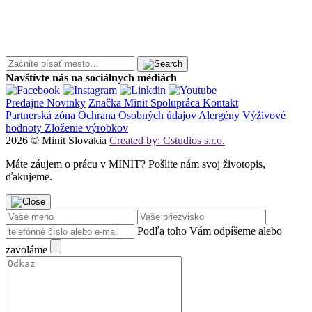
Navštívte nás na sociálnych médiách
Predajne
Novinky
Značka Minit
Spolupráca
Kontakt
Partnerská zóna
Ochrana Osobných údajov
Alergény
Výživové
hodnoty
Zloženie výrobkov
2026 © Minit Slovakia
Created by: Cstudios s.r.o.
Máte záujem o prácu v MINIT? Pošlite nám svoj životopis,
ďakujeme.
Podľa toho Vám odpíšeme alebo
zavoláme