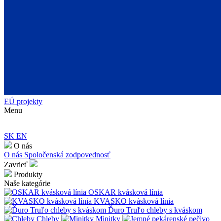
EÚ projekty
Menu
SK
EN
O nás
O nás
Spoločenská zodpovednosť
Zavrieť
Produkty
Naše kategórie
OSKAR kvásková línia
KVASKO kvásková línia
Ďuro Truľo chleby s kváskom
Chleby
Minitky