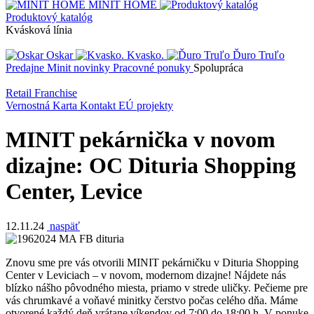
MINIT HOME
Produktový katalóg
Kvásková línia
Oskar
Kvasko.
Ďuro Truľo
Predajne
Minit novinky
Pracovné ponuky
Spolupráca
Retail
Franchise
Vernostná Karta
Kontakt
EÚ projekty
MINIT pekárnička v novom
dizajne: OC Dituria Shopping
Center, Levice
12.11.24
naspäť
Znovu sme pre vás otvorili MINIT pekárničku v Dituria Shopping
Center v Leviciach – v novom, modernom dizajne! Nájdete nás
blízko nášho pôvodného miesta, priamo v strede uličky. Pečieme pre
vás chrumkavé a voňavé minitky čerstvo počas celého dňa. Máme
otvorené každý deň vrátane víkendov od 7:00 do 18:00 h. V ponuke