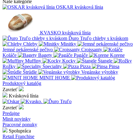
Naše kategórie
OSKAR kvásková línia
KVASKO kvásková línia
Ďuro Truľo chleby s kváskom
Chleby
Minitky
Jemné pekárenské pečivo
Croissanty
Koláče
Bagety
Pagáče
Korene
Muffiny
Kocky
Štangle
Rožky
Špeciality
Pizza
Pinsa
Štrúdle
Vegánske výrobky
MINIT HOME
Produktový katalóg
Zavrieť
Kvásková línia
Zavrieť
Predajne
Minit novinky
Pracovné ponuky
Spolupráca
Retail
Franchise