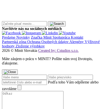
Navštívte nás na sociálnych médiách
Predajne
Novinky
Značka Minit
Spolupráca
Kontakt
Partnerská zóna
Ochrana Osobných údajov
Alergény
Výživové
hodnoty
Zloženie výrobkov
2026 © Minit Slovakia
Created by: Cstudios s.r.o.
Máte záujem o prácu v MINIT? Pošlite nám svoj životopis,
ďakujeme.
Podľa toho Vám odpíšeme alebo
zavoláme