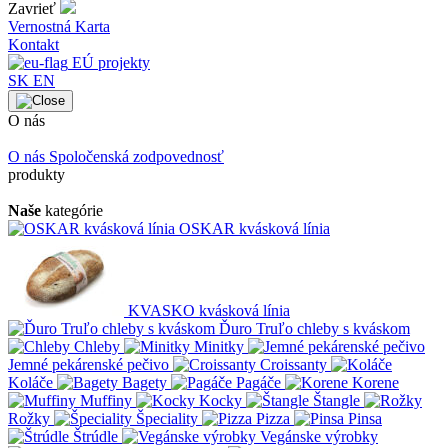
Zavrieť
Vernostná Karta
Kontakt
EÚ projekty
SK
EN
O nás
O nás
Spoločenská zodpovednosť
produkty
Naše
kategórie
OSKAR kvásková línia
KVASKO kvásková línia
Ďuro Truľo chleby s kváskom
Chleby
Minitky
Jemné pekárenské pečivo
Croissanty
Koláče
Bagety
Pagáče
Korene
Muffiny
Kocky
Štangle
Rožky
Špeciality
Pizza
Pinsa
Štrúdle
Vegánske výrobky