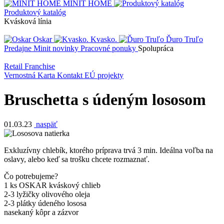
MINIT HOME
Produktový katalóg
Kvásková línia
Oskar
Kvasko.
Ďuro Truľo
Predajne
Minit novinky
Pracovné ponuky
Spolupráca
Retail
Franchise
Vernostná Karta
Kontakt
EÚ projekty
Bruschetta s údeným lososom
01.03.23
naspäť
Exkluzívny chlebík, ktorého príprava trvá 3 min. Ideálna voľba na
oslavy, alebo keď sa trošku chcete rozmaznať.
Čo potrebujeme?
1 ks OSKAR kváskový chlieb
2-3 lyžičky olivového oleja
2-3 plátky údeného lososa
nasekaný kôpr a zázvor