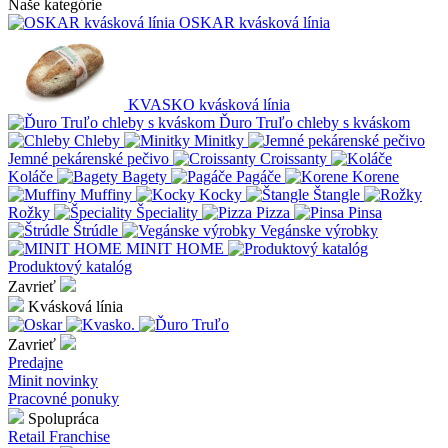
Naše kategórie
OSKAR kvásková línia
KVASKO kvásková línia
Ďuro Truľo chleby s kváskom
Chleby
Minitky
Jemné pekárenské pečivo
Croissanty
Koláče
Bagety
Pagáče
Korene
Muffiny
Kocky
Štangle
Rožky
Špeciality
Pizza
Pinsa
Štrúdle
Vegánske výrobky
MINIT HOME
Produktový katalóg
Zavrieť
Kvásková línia
Zavrieť
Predajne
Minit novinky
Pracovné ponuky
Spolupráca
Retail
Franchise