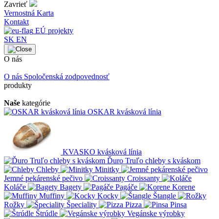
Zavrieť
Vernostná Karta
Kontakt
EÚ projekty
SK
EN
O nás
O nás
Spoločenská zodpovednosť
produkty
Naše
kategórie
OSKAR kvásková línia
KVASKO kvásková línia
Ďuro Truľo chleby s kváskom
Chleby
Minitky
Jemné pekárenské pečivo
Croissanty
Koláče
Bagety
Pagáče
Korene
Muffiny
Kocky
Štangle
Rožky
Špeciality
Pizza
Pinsa
Štrúdle
Vegánske výrobky