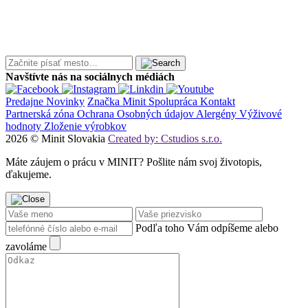
Navštívte nás na sociálnych médiách
Predajne
Novinky
Značka Minit
Spolupráca
Kontakt
Partnerská zóna
Ochrana Osobných údajov
Alergény
Výživové
hodnoty
Zloženie výrobkov
2026 © Minit Slovakia
Created by: Cstudios s.r.o.
Máte záujem o prácu v MINIT? Pošlite nám svoj životopis,
ďakujeme.
Podľa toho Vám odpíšeme alebo
zavoláme