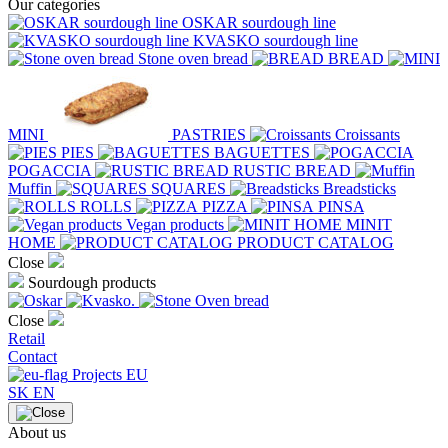
Our categories
OSKAR sourdough line
KVASKO sourdough line
Stone oven bread
BREAD
MINI
PASTRIES
Croissants
PIES
BAGUETTES
POGACCIA
RUSTIC BREAD
Muffin
SQUARES
Breadsticks
ROLLS
PIZZA
PINSA
Vegan products
MINIT
HOME
PRODUCT CATALOG
Close
Sourdough products
Close
Retail
Contact
Projects EU
SK
EN
About us