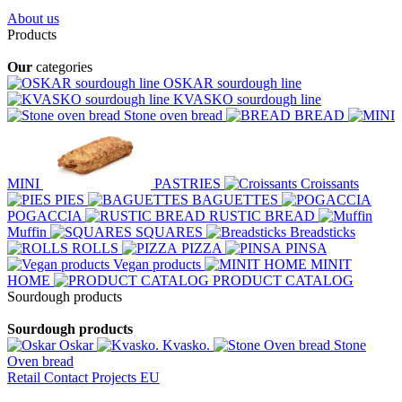
About us
Products
Our
categories
OSKAR sourdough line
KVASKO sourdough line
Stone oven bread
BREAD
MINI
PASTRIES
Croissants
PIES
BAGUETTES
POGACCIA
RUSTIC BREAD
Muffin
SQUARES
Breadsticks
ROLLS
PIZZA
PINSA
Vegan products
MINIT
HOME
PRODUCT CATALOG
Sourdough products
Sourdough products
Oskar
Kvasko.
Stone
Oven bread
Retail
Contact
Projects EU