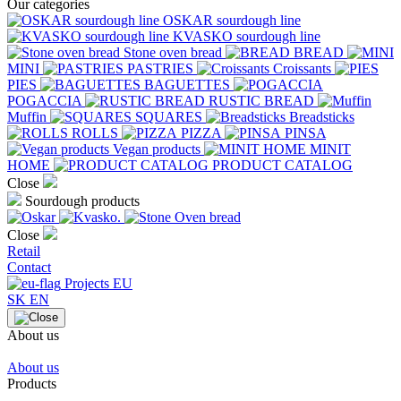
Our categories
OSKAR sourdough line
KVASKO sourdough line
Stone oven bread
BREAD
MINI
PASTRIES
Croissants
PIES
BAGUETTES
POGACCIA
RUSTIC BREAD
Muffin
SQUARES
Breadsticks
ROLLS
PIZZA
PINSA
Vegan products
MINIT
HOME
PRODUCT CATALOG
Close
Sourdough products
Close
Retail
Contact
Projects EU
SK
EN
About us
About us
Products