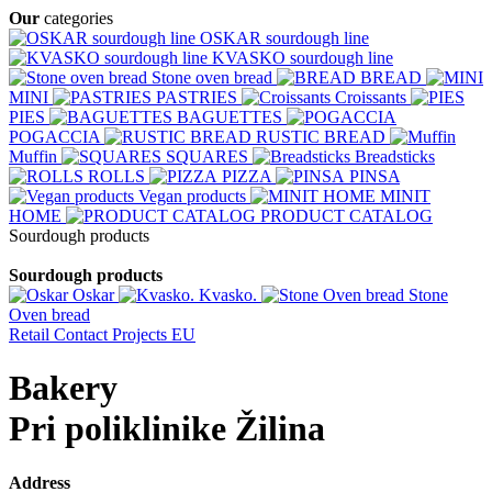
Our
categories
OSKAR sourdough line
KVASKO sourdough line
Stone oven bread
BREAD
MINI
PASTRIES
Croissants
PIES
BAGUETTES
POGACCIA
RUSTIC BREAD
Muffin
SQUARES
Breadsticks
ROLLS
PIZZA
PINSA
Vegan products
MINIT
HOME
PRODUCT CATALOG
Sourdough products
Sourdough products
Oskar
Kvasko.
Stone
Oven bread
Retail
Contact
Projects EU
Bakery
Pri poliklinike Žilina
Address